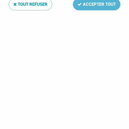
TOUT REFUSER
ACCEPTER TOUT
1991 - T.A.A.F. CM n°
1949 - Allemagne
155 - 30e
DDR B1/C1 - Journée
anniversaire du
syndicale
service postal à
internationale des
Crozet
postiers
11,50 €
1,80 €
25,00 €