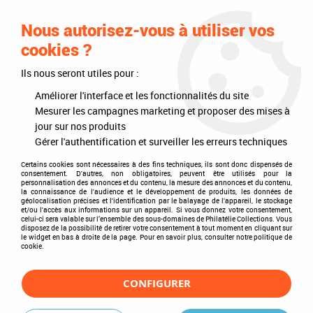
0
Nous autorisez-vous à utiliser vos
cookies ?
Ils nous seront utiles pour :
Accueil
>
Timbres
>
Timbres du monde
>
Thèmes
>
Divers
>
Métiers
>
Postes et télécommunications
Améliorer l'interface et les fonctionnalités du site
Mesurer les campagnes marketing et proposer des mises à
Postes et télécommunications
jour sur nos produits
Gérer l'authentification et surveiller les erreurs techniques
Certains cookies sont nécessaires à des fins techniques, ils sont donc dispensés de
consentement. D'autres, non obligatoires, peuvent être utilisés pour la
personnalisation des annonces et du contenu, la mesure des annonces et du contenu,
TRIER & FILTRER
la connaissance de l'audience et le développement de produits, les données de
géolocalisation précises et l'identification par le balayage de l'appareil, le stockage
et/ou l'accès aux informations sur un appareil. Si vous donnez votre consentement,
celui-ci sera valable sur l’ensemble des sous-domaines de Philatélie Collections. Vous
disposez de la possibilité de retirer votre consentement à tout moment en cliquant sur
5 articles sur
5
le widget en bas à droite de la page. Pour en savoir plus, consulter notre politique de
cookie.
CONFIGURER