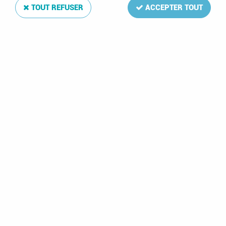
feuilles complémentaires annuelles
.
TOUT REFUSER
ACCEPTER TOUT
TRIER & FILTRER
22 articles sur
2000