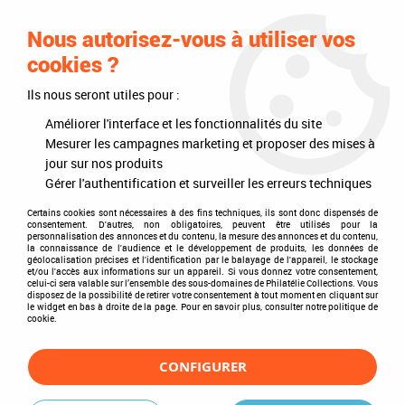
0
Nous autorisez-vous à utiliser vos
cookies ?
Ils nous seront utiles pour :
Accueil
>
Philatélie
Améliorer l'interface et les fonctionnalités du site
Albums et Classeurs pour
Mesurer les campagnes marketing et proposer des mises à
jour sur nos produits
Timbres de Collection
Gérer l'authentification et surveiller les erreurs techniques
Certains cookies sont nécessaires à des fins techniques, ils sont donc dispensés de
consentement. D'autres, non obligatoires, peuvent être utilisés pour la
personnalisation des annonces et du contenu, la mesure des annonces et du contenu,
Le choix de votre matériel philatélique pas cher
la connaissance de l'audience et le développement de produits, les données de
géolocalisation précises et l'identification par le balayage de l'appareil, le stockage
et/ou l'accès aux informations sur un appareil. Si vous donnez votre consentement,
Philatélie collections grand spécialiste de la vente en ligne de
celui-ci sera valable sur l’ensemble des sous-domaines de Philatélie Collections. Vous
disposez de la possibilité de retirer votre consentement à tout moment en cliquant sur
matériel pour le
classement des timbres pas chers
.
le widget en bas à droite de la page. Pour en savoir plus, consulter notre politique de
cookie.
Vous retrouverez dans cette rubrique tous les articles vous
permettant de classer vos timbres dans des albums.
CONFIGURER
Pour vous qui complétez d'année en année votre album,
les