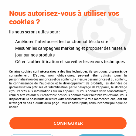
0
Nous autorisez-vous à utiliser vos
cookies ?
Ils nous seront utiles pour :
Accueil
>
Qui sommes-nous ?
Améliorer l'interface et les fonctionnalités du site
Qui sommes-nous ?
Mesurer les campagnes marketing et proposer des mises à
jour sur nos produits
Gérer l'authentification et surveiller les erreurs techniques
Notre société est depuis de nombreuses années, un acteur clef
Certains cookies sont nécessaires à des fins techniques, ils sont donc dispensés de
dans le domaine du service apporté aux collectionneurs.
consentement. D'autres, non obligatoires, peuvent être utilisés pour la
personnalisation des annonces et du contenu, la mesure des annonces et du contenu,
la connaissance de l'audience et le développement de produits, les données de
Nous proposons et commercialisons du
géolocalisation précises et l'identification par le balayage de l'appareil, le stockage
Matériel de collection pour
et/ou l'accès aux informations sur un appareil. Si vous donnez votre consentement,
la philatélie
mais aussi pour
la Numismatique
avec les
Monnaies
celui-ci sera valable sur l’ensemble des sous-domaines de Philatélie Collections. Vous
disposez de la possibilité de retirer votre consentement à tout moment en cliquant sur
en Francs
, ainsi que les
Monnaies Euro
ou encore les
Jetons
le widget en bas à droite de la page. Pour en savoir plus, consulter notre politique de
touristiques
.
cookie.
Nous saurons vous fournir aussi des Classeurs de timbres pas
CONFIGURER
cher, Timbres de collections pas cher, Reliures, Mises à jour
annuelles, Feuilles complémentaires, Médaillers monnaies,