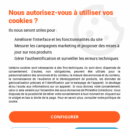
0
Nous autorisez-vous à utiliser vos
cookies ?
Ils nous seront utiles pour :
Améliorer l'interface et les fonctionnalités du site
Mesurer les campagnes marketing et proposer des mises à
jour sur nos produits
Gérer l'authentification et surveiller les erreurs techniques
Matériel pour Collectionneur : Philatélie,
Certains cookies sont nécessaires à des fins techniques, ils sont donc dispensés de
consentement. D'autres, non obligatoires, peuvent être utilisés pour la
Numismatique, Muselets, album timbre
personnalisation des annonces et du contenu, la mesure des annonces et du contenu,
la connaissance de l'audience et le développement de produits, les données de
géolocalisation précises et l'identification par le balayage de l'appareil, le stockage
pas cher
et/ou l'accès aux informations sur un appareil. Si vous donnez votre consentement,
celui-ci sera valable sur l’ensemble des sous-domaines de Philatélie Collections. Vous
disposez de la possibilité de retirer votre consentement à tout moment en cliquant sur
le widget en bas à droite de la page. Pour en savoir plus, consulter notre politique de
cookie.
Bandes
adhésives
Easy !
CONFIGURER
EXCLUSIVITÉ