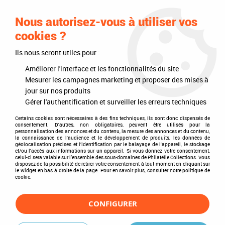
0
Nous autorisez-vous à utiliser vos
cookies ?
Ils nous seront utiles pour :
Accueil
>
Philatélie
>
Les articles DAVO
>
DAVO Luxe (avec pochettes)
>
Feuilles neutres
>
Feuilles Luxe neutres spéciales
>
Feuilles Luxe France
Améliorer l'interface et les fonctionnalités du site
pour Mini-Feuilles Horizontales MF-H (x3) Davo
Mesurer les campagnes marketing et proposer des mises à
jour sur nos produits
PROMO
-
1,50
€
Gérer l'authentification et surveiller les erreurs techniques
Certains cookies sont nécessaires à des fins techniques, ils sont donc dispensés de
consentement. D'autres, non obligatoires, peuvent être utilisés pour la
personnalisation des annonces et du contenu, la mesure des annonces et du contenu,
la connaissance de l'audience et le développement de produits, les données de
géolocalisation précises et l'identification par le balayage de l'appareil, le stockage
et/ou l'accès aux informations sur un appareil. Si vous donnez votre consentement,
celui-ci sera valable sur l’ensemble des sous-domaines de Philatélie Collections. Vous
disposez de la possibilité de retirer votre consentement à tout moment en cliquant sur
le widget en bas à droite de la page. Pour en savoir plus, consulter notre politique de
cookie.
CONFIGURER