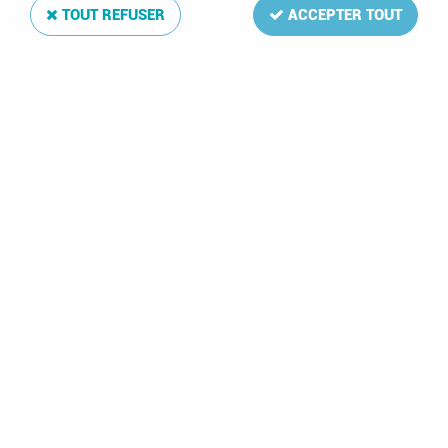
TOUT REFUSER
ACCEPTER TOUT
Feuilles Luxe France pour Mini-Feuilles Horizontales
MF-H (x3) Davo
Soyez le premier à donner votre avis !
15
,
75
€
TTC
au lieu de
17,25
€
Valable
du
09/03/26