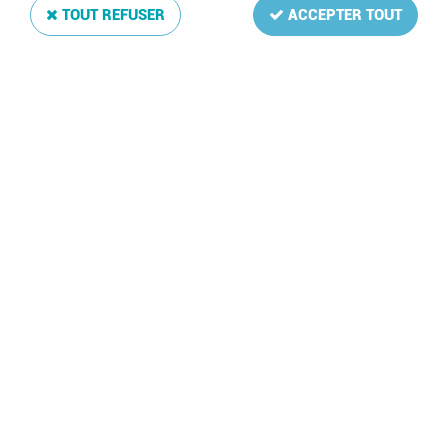
2)
TOUT REFUSER
ACCEPTER TOUT
3 prospectus timbres 2025_2
Bon de commande DAVO France Philatelie
Collections (Vierge)
Paiement sécurisé
en ligne