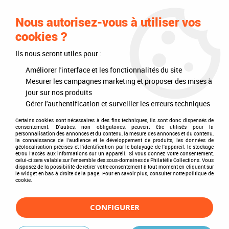
0
Nous autorisez-vous à utiliser vos
cookies ?
Ils nous seront utiles pour :
Accueil
>
Bons de commandes téléchargeables
Améliorer l'interface et les fonctionnalités du site
Bons de commandes
Mesurer les campagnes marketing et proposer des mises à
jour sur nos produits
Gérer l'authentification et surveiller les erreurs techniques
téléchargeables
Certains cookies sont nécessaires à des fins techniques, ils sont donc dispensés de
consentement. D'autres, non obligatoires, peuvent être utilisés pour la
personnalisation des annonces et du contenu, la mesure des annonces et du contenu,
la connaissance de l'audience et le développement de produits, les données de
géolocalisation précises et l'identification par le balayage de l'appareil, le stockage
1 Lettre DAVO France 2025-2
et/ou l'accès aux informations sur un appareil. Si vous donnez votre consentement,
celui-ci sera valable sur l’ensemble des sous-domaines de Philatélie Collections. Vous
disposez de la possibilité de retirer votre consentement à tout moment en cliquant sur
le widget en bas à droite de la page. Pour en savoir plus, consulter notre politique de
cookie.
2 Bon de commande DAVO France 2025_2 (partie
1)
CONFIGURER
2 Bon de commande DAVO France 2025_2 (partie