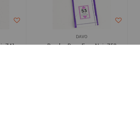
DAVO
ir Z41
Bandes Davo Easy Noir Z53
11,00 €
Service client
Programme