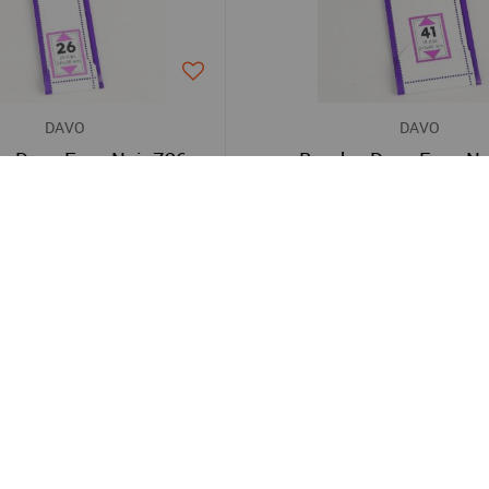
DAVO
DAVO
s Davo Easy Noir Z26
Bandes Davo Easy No
11,00 €
11,00 €
Soin apporté
Satisfait ou remboursé