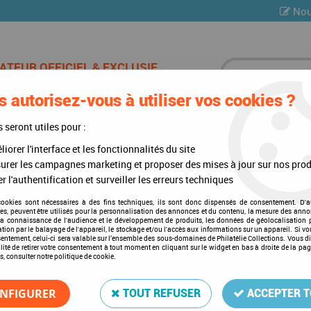
Nou
 autorisez-vous à utiliser vos cookies ?
ES DE CHAMPAGNE
CARTES POSTALES
MULTI-COLLE
s seront utiles pour :
iorer l'interface et les fonctionnalités du site
s Adhésives Easy * Exclusif *
>
Easy Noir (Z)
>
Bandes Davo Easy Noir Z
urer les campagnes marketing et proposer des mises à jour sur nos prod
r l'authentification et surveiller les erreurs techniques
cookies sont nécessaires à des fins techniques, ils sont donc dispensés de consentement. D'a
res, peuvent être utilisés pour la personnalisation des annonces et du contenu, la mesure des anno
Bandes Davo Easy Noir Z20
la connaissance de l'audience et le développement de produits, les données de géolocalisation p
cation par le balayage de l'appareil, le stockage et/ou l'accès aux informations sur un appareil. Si 
Soyez le premier à donner votre a
sentement, celui-ci sera valable sur l’ensemble des sous-domaines de Philatélie Collections. Vous d
lité de retirer votre consentement à tout moment en cliquant sur le widget en bas à droite de la pa
s, consulter notre politique de cookie.
11
,
00
€
TTC
NFIGURER
TOUT REFUSER
ACCEPTER 
Réf. :
DA41020