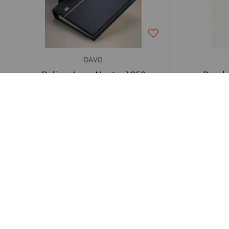
DAVO
Reliure Luxe Neutre 1250
Bande
74,00 €
Paiement sécurisé
Livraison en France