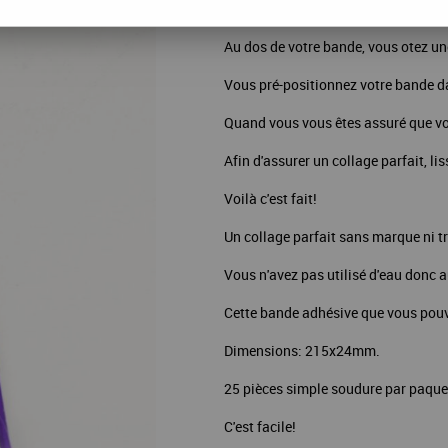
La seule bande auto-adhésive qui de 
Au dos de votre bande, vous otez un
Vous pré-positionnez votre bande da
Quand vous vous êtes assuré que vo
Afin d'assurer un collage parfait, li
Voilà c'est fait!
Un collage parfait sans marque ni t
Vous n'avez pas utilisé d'eau donc
Cette bande adhésive que vous pouve
Dimensions: 215x24mm.
25 pièces simple soudure par paque
C'est facile!