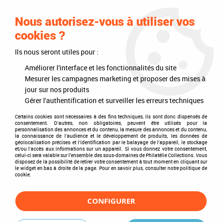
0
Nous autorisez-vous à utiliser vos
cookies ?
Ils nous seront utiles pour :
Accueil
>
Philatélie
>
Les articles DAVO
>
Bandes et pochettes
>
Bandes Adhésives Easy * Exclusif *
>
Easy Noir (Z)
>
Bandes Davo Easy
Améliorer l'interface et les fonctionnalités du site
Noir Z29
Mesurer les campagnes marketing et proposer des mises à
jour sur nos produits
Gérer l'authentification et surveiller les erreurs techniques
Certains cookies sont nécessaires à des fins techniques, ils sont donc dispensés de
consentement. D'autres, non obligatoires, peuvent être utilisés pour la
personnalisation des annonces et du contenu, la mesure des annonces et du contenu,
la connaissance de l'audience et le développement de produits, les données de
géolocalisation précises et l'identification par le balayage de l'appareil, le stockage
et/ou l'accès aux informations sur un appareil. Si vous donnez votre consentement,
celui-ci sera valable sur l’ensemble des sous-domaines de Philatélie Collections. Vous
disposez de la possibilité de retirer votre consentement à tout moment en cliquant sur
le widget en bas à droite de la page. Pour en savoir plus, consulter notre politique de
cookie.
CONFIGURER