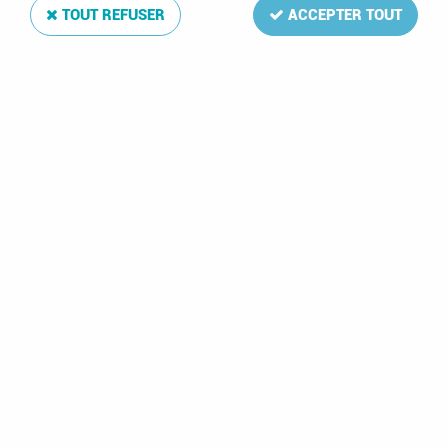
TOUT REFUSER
ACCEPTER TOUT
Bandes Davo Easy Noir Z29
Soyez le premier à donner votre avis !
11
,
00
€
TTC