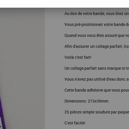
La seule bande auto-adhésive qui de 
Au dos de votre bande, vous ôtez un
Vous pré-positionnez votre bande da
Quand vous vous êtes assuré que vo
Afin d'assurer un collage parfait, li
Voilà c'est fait!
Un collage parfait sans marque ni t
Vous n'avez pas utilisé d'eau donc
Cette bande adhésive que vous pouve
Dimensions: 215x36mm.
25 pièces simple soudure par paque
C'est facile!