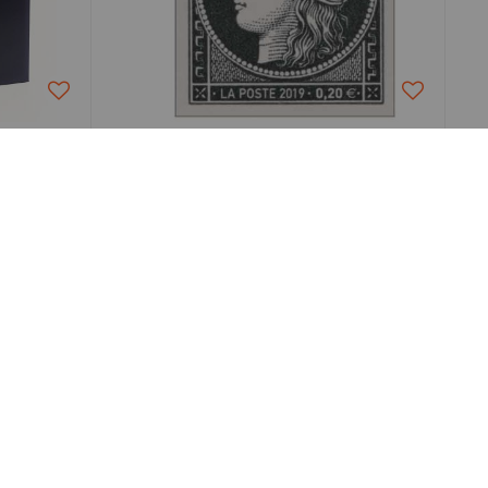
Philatélie-Collections
2 (II)
2019 -Timbre France 5305A -
s DAVO
Cérès 0.20 2019
2,00 €
Service client
Programme