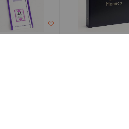
DAVO
DAVO
s Davo Easy Noir Z41
Reliure Luxe Monaco 
Albert II pour Timbre
11,00 €
76,00 €
Soin apporté
Satisfait ou remboursé