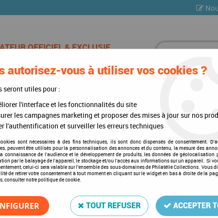
Nou
 autorisez-vous à utiliser vos cookies ?
ES DE CHAMPAGNE
CARTES POSTALES
MULTI-COLLE
s seront utiles pour :
iorer l'interface et les fonctionnalités du site
s Adhésives Easy * Exclusif *
>
Easy Noir (Z)
>
Bandes Davo Easy Noir Z
urer les campagnes marketing et proposer des mises à jour sur nos prod
r l'authentification et surveiller les erreurs techniques
cookies sont nécessaires à des fins techniques, ils sont donc dispensés de consentement. D'a
res, peuvent être utilisés pour la personnalisation des annonces et du contenu, la mesure des anno
Bandes Davo Easy Noir Z32
la connaissance de l'audience et le développement de produits, les données de géolocalisation p
cation par le balayage de l'appareil, le stockage et/ou l'accès aux informations sur un appareil. Si 
Soyez le premier à donner votre a
sentement, celui-ci sera valable sur l’ensemble des sous-domaines de Philatélie Collections. Vous d
lité de retirer votre consentement à tout moment en cliquant sur le widget en bas à droite de la pa
s, consulter notre politique de cookie.
11
,
00
€
TTC
NFIGURER
TOUT REFUSER
ACCEPTER 
Réf. :
DA41032