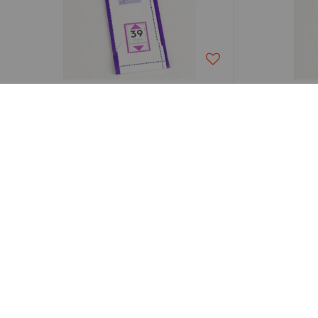
DAVO
Bandes Davo Easy Noir Z39
Bande
11,00 €
Paiement sécurisé
Livraison en France