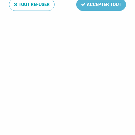
TOUT REFUSER
ACCEPTER TOUT
2004 - France
2004 - France
Timbres Triptyque n°
Timbres n°
t3641a - Fête du
3642/3643 - Fête du
timbre - Donald,
timbre - Donald et
Minnie et Mickey
Minnie (Emis en
(Emis en carnet)
carnet)
3,75 €
2,65 €