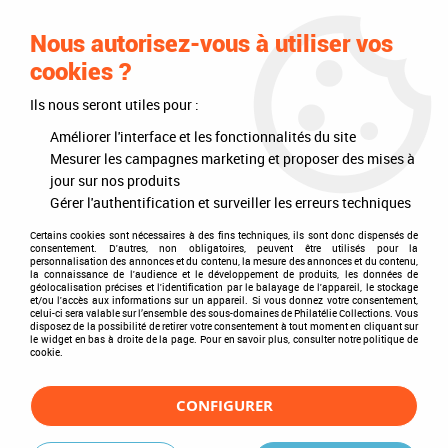
0
Nous autorisez-vous à utiliser vos
cookies ?
Ils nous seront utiles pour :
Accueil
>
Timbres
>
Timbres du monde
>
Thèmes
>
Disney
Améliorer l'interface et les fonctionnalités du site
Disney
Mesurer les campagnes marketing et proposer des mises à
jour sur nos produits
Gérer l'authentification et surveiller les erreurs techniques
Certains cookies sont nécessaires à des fins techniques, ils sont donc dispensés de
consentement. D'autres, non obligatoires, peuvent être utilisés pour la
TRIER & FILTRER
personnalisation des annonces et du contenu, la mesure des annonces et du contenu,
la connaissance de l'audience et le développement de produits, les données de
géolocalisation précises et l'identification par le balayage de l'appareil, le stockage
et/ou l'accès aux informations sur un appareil. Si vous donnez votre consentement,
celui-ci sera valable sur l’ensemble des sous-domaines de Philatélie Collections. Vous
disposez de la possibilité de retirer votre consentement à tout moment en cliquant sur
14 articles sur
14
le widget en bas à droite de la page. Pour en savoir plus, consulter notre politique de
cookie.
CONFIGURER