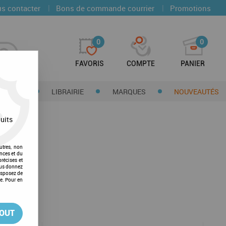
|
|
s contacter
Bons de commande courrier
Promotions
0
0
FAVORIS
COMPTE
PANIER
CTIONS
LIBRAIRIE
MARQUES
NOUVEAUTÉS
uits
utres, non
nces et du
récises et
vous donnez
isposez de
ge. Pour en
TOUT