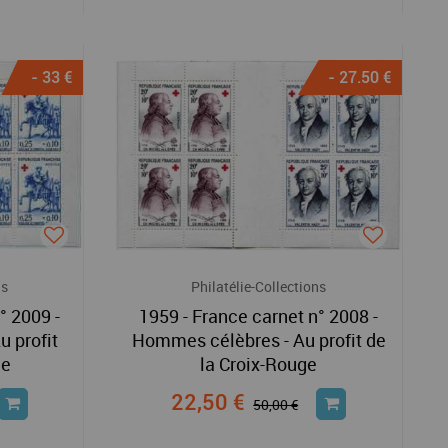
- 33 €
- 27.50 €
ns
Philatélie-Collections
° 2009 -
1959 - France carnet n° 2008 -
u profit
Hommes célèbres - Au profit de
ge
la Croix-Rouge
22,50 €
50,00 €