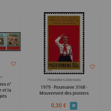
ns
Philatélie-Collections
res n°
1979 - Roumanie 3168 -
 et la
Mouvement des pioniers
giés
0,30 €