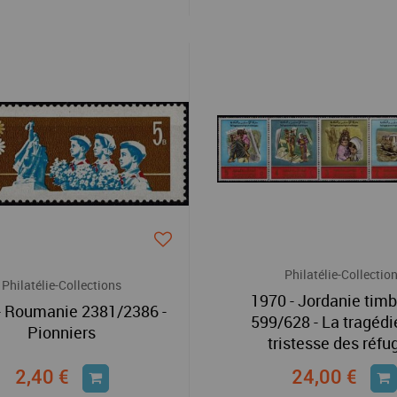
Philatélie-Collectio
Philatélie-Collections
1970 - Jordanie timb
- Roumanie 2381/2386 -
599/628 - La tragédie
Pionniers
tristesse des réfu
2,40 €
24,00 €