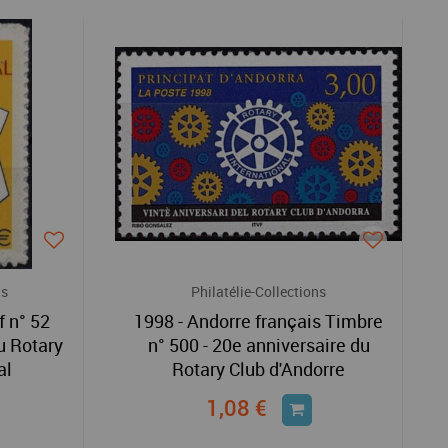
ns
Philatélie-Collections
f n° 52
1998 - Andorre français Timbre
u Rotary
n° 500 - 20e anniversaire du
al
Rotary Club d'Andorre
1,08 €