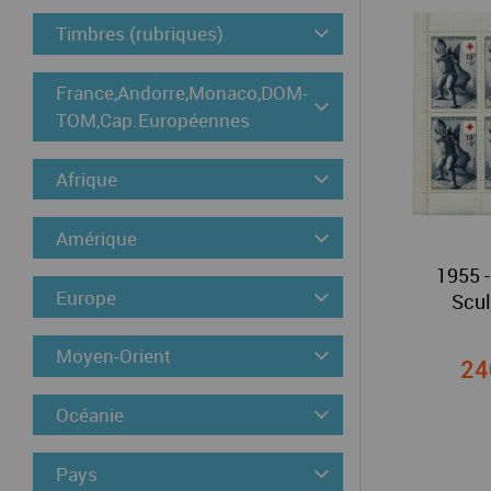
Timbres (rubriques)
France,Andorre,Monaco,DOM-
TOM,Cap.Européennes
Afrique
Amérique
1955 -
Europe
Scul
Moyen-Orient
24
Océanie
Pays