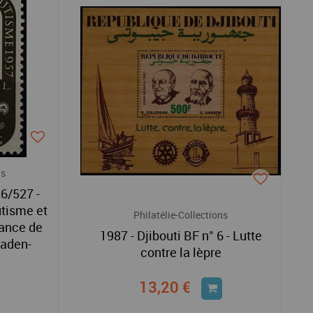
ns
6/527 -
tisme et
Philatélie-Collections
sance de
1987 - Djibouti BF n° 6 - Lutte
Baden-
contre la lèpre
13,20 €