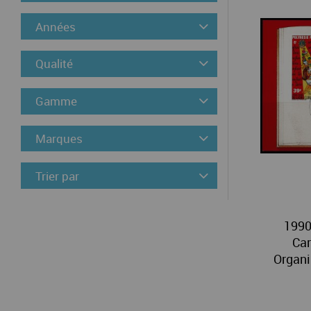
Années
Qualité
Gamme
Marques
Trier par
1990
Car
Organis