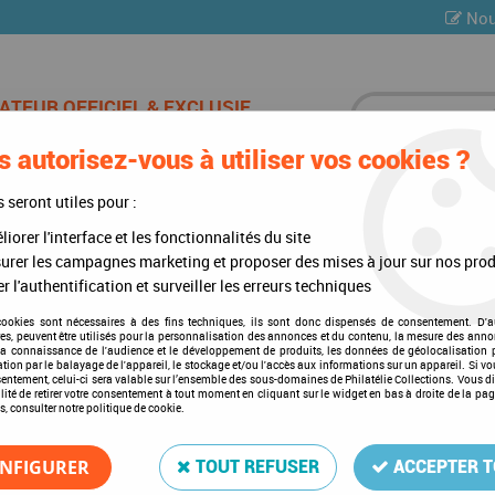
Nou
 autorisez-vous à utiliser vos cookies ?
ES DE CHAMPAGNE
CARTES POSTALES
MULTI-COLLE
s seront utiles pour :
iorer l'interface et les fonctionnalités du site
ons civiles
urer les campagnes marketing et proposer des mises à jour sur nos prod
r l'authentification et surveiller les erreurs techniques
Organisations civiles
cookies sont nécessaires à des fins techniques, ils sont donc dispensés de consentement. D'a
res, peuvent être utilisés pour la personnalisation des annonces et du contenu, la mesure des anno
la connaissance de l'audience et le développement de produits, les données de géolocalisation p
cation par le balayage de l'appareil, le stockage et/ou l'accès aux informations sur un appareil. Si 
sentement, celui-ci sera valable sur l’ensemble des sous-domaines de Philatélie Collections. Vous d
lité de retirer votre consentement à tout moment en cliquant sur le widget en bas à droite de la pa
s, consulter notre politique de cookie.
22 articles sur
40
NFIGURER
TOUT REFUSER
ACCEPTER 