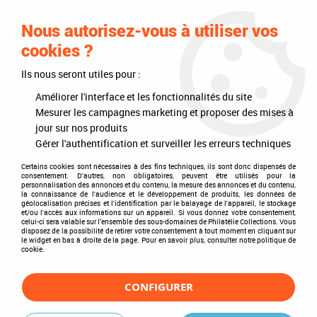
0
Nous autorisez-vous à utiliser vos
cookies ?
Ils nous seront utiles pour :
Accueil
>
Timbres
>
Timbres du monde
>
Thèmes
>
Divers
>
Métiers
>
Imprimerie
Améliorer l'interface et les fonctionnalités du site
Mesurer les campagnes marketing et proposer des mises à
Imprimerie
jour sur nos produits
Gérer l'authentification et surveiller les erreurs techniques
Certains cookies sont nécessaires à des fins techniques, ils sont donc dispensés de
consentement. D'autres, non obligatoires, peuvent être utilisés pour la
personnalisation des annonces et du contenu, la mesure des annonces et du contenu,
TRIER & FILTRER
la connaissance de l'audience et le développement de produits, les données de
géolocalisation précises et l'identification par le balayage de l'appareil, le stockage
et/ou l'accès aux informations sur un appareil. Si vous donnez votre consentement,
celui-ci sera valable sur l’ensemble des sous-domaines de Philatélie Collections. Vous
disposez de la possibilité de retirer votre consentement à tout moment en cliquant sur
2 articles sur
2
le widget en bas à droite de la page. Pour en savoir plus, consulter notre politique de
cookie.
CONFIGURER