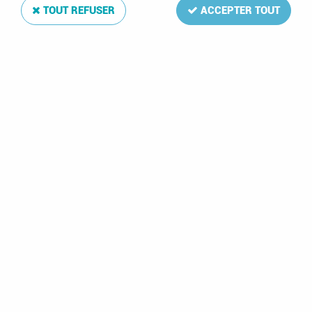
TOUT REFUSER
ACCEPTER TOUT
1985 - Allemagne
Berlin timbres n°
704/707 - Livre -
Bordures enluminées
1993 - Guernesey
d'un livre d'Heures
625-629 - Imprimerie
moyenâgeux
3,30 €
3,50 €
- 7.70 €
11,00 €
2 articles sur
2