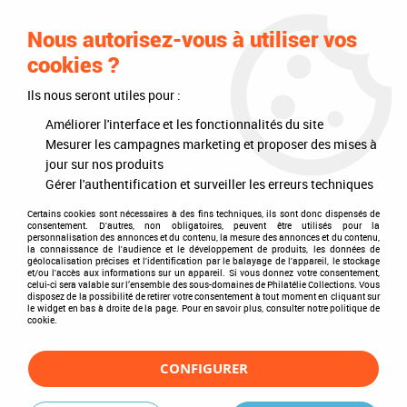
0
Nous autorisez-vous à utiliser vos
cookies ?
Ils nous seront utiles pour :
Accueil
>
Timbres
>
Timbres du monde
>
Pays
>
Europe
>
Kirghizistan
Améliorer l'interface et les fonctionnalités du site
Kirghizistan
Mesurer les campagnes marketing et proposer des mises à
jour sur nos produits
Gérer l'authentification et surveiller les erreurs techniques
Certains cookies sont nécessaires à des fins techniques, ils sont donc dispensés de
consentement. D'autres, non obligatoires, peuvent être utilisés pour la
TRIER & FILTRER
personnalisation des annonces et du contenu, la mesure des annonces et du contenu,
la connaissance de l'audience et le développement de produits, les données de
géolocalisation précises et l'identification par le balayage de l'appareil, le stockage
et/ou l'accès aux informations sur un appareil. Si vous donnez votre consentement,
celui-ci sera valable sur l’ensemble des sous-domaines de Philatélie Collections. Vous
disposez de la possibilité de retirer votre consentement à tout moment en cliquant sur
5 articles sur
5
le widget en bas à droite de la page. Pour en savoir plus, consulter notre politique de
cookie.
CONFIGURER