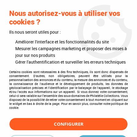
0
Nous autorisez-vous à utiliser vos
cookies ?
Ils nous seront utiles pour :
Accueil
>
Timbres
>
Timbres du monde
>
Pays
>
Europe
>
Suède
Améliorer l'interface et les fonctionnalités du site
Suède
Mesurer les campagnes marketing et proposer des mises à
jour sur nos produits
Gérer l'authentification et surveiller les erreurs techniques
Certains cookies sont nécessaires à des fins techniques, ils sont donc dispensés de
consentement. D'autres, non obligatoires, peuvent être utilisés pour la
TRIER & FILTRER
personnalisation des annonces et du contenu, la mesure des annonces et du contenu,
la connaissance de l'audience et le développement de produits, les données de
géolocalisation précises et l'identification par le balayage de l'appareil, le stockage
et/ou l'accès aux informations sur un appareil. Si vous donnez votre consentement,
celui-ci sera valable sur l’ensemble des sous-domaines de Philatélie Collections. Vous
disposez de la possibilité de retirer votre consentement à tout moment en cliquant sur
2 articles sur
2
le widget en bas à droite de la page. Pour en savoir plus, consulter notre politique de
cookie.
CONFIGURER