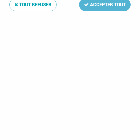
TOUT REFUSER
ACCEPTER TOUT
2001 - Suède
1987 - Suède Carnet
2227/2229 -
n° 1436 -
Poissons d'après les
Bicentenaire du
dessins de Wilhelm
cirque en Suède
von Wright
4,50 €
4,05 €
2 articles sur
2