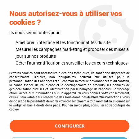
0
Nous autorisez-vous à utiliser vos
cookies ?
Ils nous seront utiles pour :
Accueil
>
Timbres
>
Timbres du monde
>
Pays
>
Europe
>
Estonie
Améliorer l'interface et les fonctionnalités du site
Estonie
Mesurer les campagnes marketing et proposer des mises à
jour sur nos produits
Gérer l'authentification et surveiller les erreurs techniques
Certains cookies sont nécessaires à des fins techniques, ils sont donc dispensés de
consentement. D'autres, non obligatoires, peuvent être utilisés pour la
TRIER & FILTRER
personnalisation des annonces et du contenu, la mesure des annonces et du contenu,
la connaissance de l'audience et le développement de produits, les données de
géolocalisation précises et l'identification par le balayage de l'appareil, le stockage
et/ou l'accès aux informations sur un appareil. Si vous donnez votre consentement,
celui-ci sera valable sur l’ensemble des sous-domaines de Philatélie Collections. Vous
disposez de la possibilité de retirer votre consentement à tout moment en cliquant sur
3 articles sur
3
le widget en bas à droite de la page. Pour en savoir plus, consulter notre politique de
cookie.
CONFIGURER