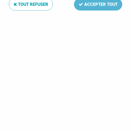
TOUT REFUSER
ACCEPTER TOUT
2006 - Estonie
2006 - Estonie
Timbre n° 515 - Jeux
Timbre n° 509 - Jeux
Olympiques d'hiver -
Olympiques d'hiver -
2006 Turin
2006 Turin
0,48 €
0,90 €
2006 - Estonie Bloc
n° 25 - Jeux