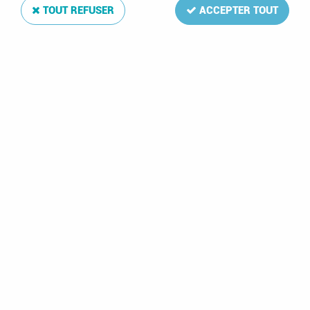
TOUT REFUSER
ACCEPTER TOUT
1992 - Grèce n°
1779/1783 - Jeux
1983 - Grèce n°
olympiques été -
1509/1523 - Art grec
1992 Barcelone
- Poèmes homériques
9,30 €
4,80 €
2 articles sur
2