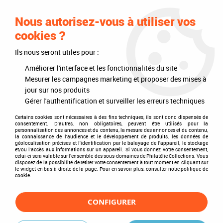
0
Nous autorisez-vous à utiliser vos
cookies ?
Ils nous seront utiles pour :
Accueil
>
Timbres
>
Timbres du monde
>
Pays
>
Europe
>
Grèce
Améliorer l'interface et les fonctionnalités du site
Grèce
Mesurer les campagnes marketing et proposer des mises à
jour sur nos produits
Gérer l'authentification et surveiller les erreurs techniques
Certains cookies sont nécessaires à des fins techniques, ils sont donc dispensés de
consentement. D'autres, non obligatoires, peuvent être utilisés pour la
TRIER & FILTRER
personnalisation des annonces et du contenu, la mesure des annonces et du contenu,
la connaissance de l'audience et le développement de produits, les données de
géolocalisation précises et l'identification par le balayage de l'appareil, le stockage
et/ou l'accès aux informations sur un appareil. Si vous donnez votre consentement,
celui-ci sera valable sur l’ensemble des sous-domaines de Philatélie Collections. Vous
disposez de la possibilité de retirer votre consentement à tout moment en cliquant sur
2 articles sur
2
le widget en bas à droite de la page. Pour en savoir plus, consulter notre politique de
cookie.
CONFIGURER