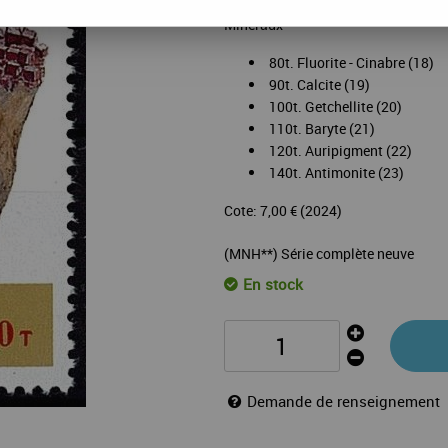
Série complète de timbres neufs du
Minéraux
80t. Fluorite - Cinabre (18)
90t. Calcite (19)
100t. Getchellite (20)
110t. Baryte (21)
120t. Auripigment (22)
140t. Antimonite (23)
Cote: 7,00 € (2024)
(MNH**) Série complète neuve
En stock
Demande de renseignement