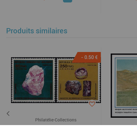
Produits similaires
- 0.50 €
Philatélie-Collections
1989 - Madagascar Timbres n°
P
910/911 - Minéraux - Industrie