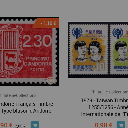
- 1.10 €
Philatélie-Collection
hilatélie-Collections
1979 - Taiwan Timbr
Andorre Français Timbre
1255/1256 - Ann
- Type blason d'Andorre
Internationale de l'E
,90 €
0,90 €
2,00 €