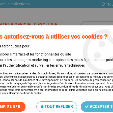
atélie-collections
Nou
 autorisez-vous à utiliser vos cookies ?
ES DE CHAMPAGNE
CARTES POSTALES
MULTI-COLLE
s seront utiles pour :
iorer l'interface et les fonctionnalités du site
Kirghizistan 18/23 - Minéraux
urer les campagnes marketing et proposer des mises à jour sur nos prod
r l'authentification et surveiller les erreurs techniques
cookies sont nécessaires à des fins techniques, ils sont donc dispensés de consentement. D'a
1994 - Kirghizistan 18/23 -
res, peuvent être utilisés pour la personnalisation des annonces et du contenu, la mesure des anno
la connaissance de l'audience et le développement de produits, les données de géolocalisation p
cation par le balayage de l'appareil, le stockage et/ou l'accès aux informations sur un appareil. Si 
Soyez le premier à donner votre a
sentement, celui-ci sera valable sur l’ensemble des sous-domaines de Philatélie Collections. Vous d
lité de retirer votre consentement à tout moment en cliquant sur le widget en bas à droite de la pa
s, consulter notre politique de cookie.
4
,
20
€
TTC
NFIGURER
TOUT REFUSER
ACCEPTER 
Réf. :
KIRG-18s1