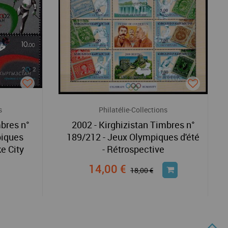
s
Philatélie-Collections
mbres n°
2002 - Kirghizistan Timbres n°
piques
189/212 - Jeux Olympiques d'été
ke City
- Rétrospective
14,00 €
18,00 €