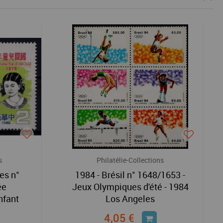
s
Philatélie-Collections
es n°
1984 - Brésil n° 1648/1653 -
ée
Jeux Olympiques d'été - 1984
nfant
Los Angeles
4,05 €