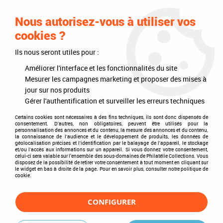
0
Nous autorisez-vous à utiliser vos
cookies ?
Ils nous seront utiles pour :
Accueil
>
Timbres
>
Timbres du monde
>
Thèmes
>
Sports
>
JO été
>
1984 - Los Angeles
Améliorer l'interface et les fonctionnalités du site
Mesurer les campagnes marketing et proposer des mises à
1984 - Los Angeles
jour sur nos produits
Gérer l'authentification et surveiller les erreurs techniques
Certains cookies sont nécessaires à des fins techniques, ils sont donc dispensés de
consentement. D'autres, non obligatoires, peuvent être utilisés pour la
personnalisation des annonces et du contenu, la mesure des annonces et du contenu,
TRIER & FILTRER
la connaissance de l'audience et le développement de produits, les données de
géolocalisation précises et l'identification par le balayage de l'appareil, le stockage
et/ou l'accès aux informations sur un appareil. Si vous donnez votre consentement,
celui-ci sera valable sur l’ensemble des sous-domaines de Philatélie Collections. Vous
disposez de la possibilité de retirer votre consentement à tout moment en cliquant sur
1 article sur
1
le widget en bas à droite de la page. Pour en savoir plus, consulter notre politique de
cookie.
CONFIGURER