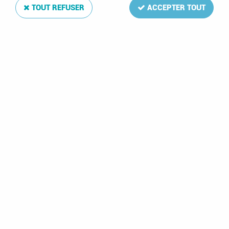
TOUT REFUSER
ACCEPTER TOUT
1982 - Tchad Bloc
Feuillet en Or PA-243
- Jeux de la XXIIIe
olympiade, Los
Angeles 1984
10,80 €
1 article sur
1