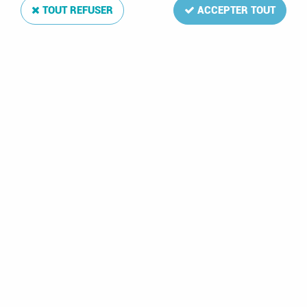
TOUT REFUSER
ACCEPTER TOUT
2004 - Centrafrique
n° 1857/1861 - JO
été - 2004 Athènes
7,20 €
1 article sur
1