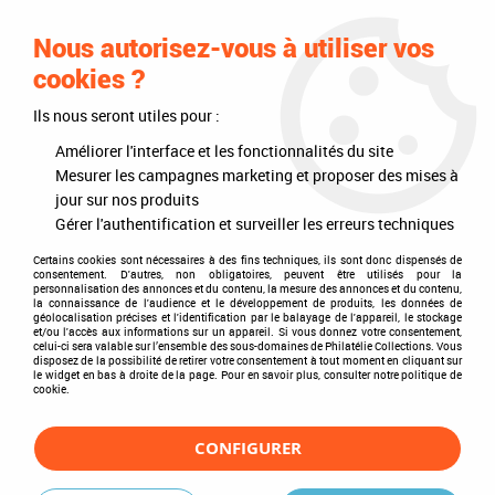
0
Nous autorisez-vous à utiliser vos
cookies ?
Ils nous seront utiles pour :
Accueil
>
Timbres
>
Timbres du monde
>
Thèmes
>
Sports
>
Tennis de Table
Améliorer l'interface et les fonctionnalités du site
Mesurer les campagnes marketing et proposer des mises à
Tennis de Table
jour sur nos produits
Gérer l'authentification et surveiller les erreurs techniques
Certains cookies sont nécessaires à des fins techniques, ils sont donc dispensés de
consentement. D'autres, non obligatoires, peuvent être utilisés pour la
personnalisation des annonces et du contenu, la mesure des annonces et du contenu,
TRIER & FILTRER
la connaissance de l'audience et le développement de produits, les données de
géolocalisation précises et l'identification par le balayage de l'appareil, le stockage
et/ou l'accès aux informations sur un appareil. Si vous donnez votre consentement,
celui-ci sera valable sur l’ensemble des sous-domaines de Philatélie Collections. Vous
disposez de la possibilité de retirer votre consentement à tout moment en cliquant sur
1 article sur
1
le widget en bas à droite de la page. Pour en savoir plus, consulter notre politique de
cookie.
CONFIGURER