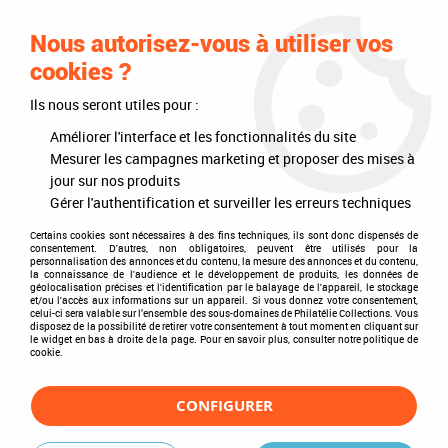
0
Nous autorisez-vous à utiliser vos
cookies ?
Ils nous seront utiles pour :
Accueil
>
Timbres
>
Timbres du monde
>
Thèmes
>
Sports
>
Hippisme
>
Attelage
Améliorer l'interface et les fonctionnalités du site
Mesurer les campagnes marketing et proposer des mises à
Attelage
jour sur nos produits
Gérer l'authentification et surveiller les erreurs techniques
Certains cookies sont nécessaires à des fins techniques, ils sont donc dispensés de
consentement. D'autres, non obligatoires, peuvent être utilisés pour la
personnalisation des annonces et du contenu, la mesure des annonces et du contenu,
TRIER & FILTRER
la connaissance de l'audience et le développement de produits, les données de
géolocalisation précises et l'identification par le balayage de l'appareil, le stockage
et/ou l'accès aux informations sur un appareil. Si vous donnez votre consentement,
celui-ci sera valable sur l’ensemble des sous-domaines de Philatélie Collections. Vous
disposez de la possibilité de retirer votre consentement à tout moment en cliquant sur
1 article sur
1
le widget en bas à droite de la page. Pour en savoir plus, consulter notre politique de
cookie.
CONFIGURER