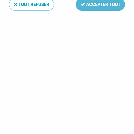
TOUT REFUSER
ACCEPTER TOUT
1995 - Pologne
FDC3342 -
Championnat du
monde d'attelages
2,00 €
1 article sur
1