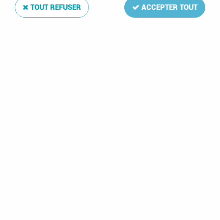
TOUT REFUSER
ACCEPTER TOUT
2023 - France coin
daté adhésif 2191A -
"La Joconde",
Léonard de Vinci TVP
Lettre verte (Emis en
feuille de 50 TVP dos
blanc)
14,50 €
1 article sur
1