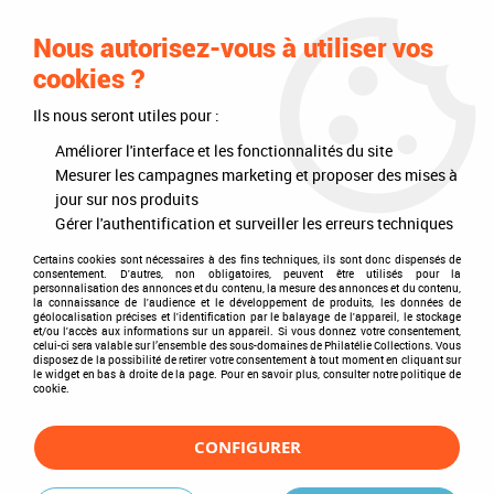
0
Nous autorisez-vous à utiliser vos
cookies ?
Ils nous seront utiles pour :
Accueil
>
Timbres
>
Timbres du monde
>
Thèmes
>
Personnalités
>
Peintres
>
Italiens
>
Léonard de Vinci
Améliorer l'interface et les fonctionnalités du site
Mesurer les campagnes marketing et proposer des mises à
Léonard de Vinci
jour sur nos produits
Gérer l'authentification et surveiller les erreurs techniques
Certains cookies sont nécessaires à des fins techniques, ils sont donc dispensés de
consentement. D'autres, non obligatoires, peuvent être utilisés pour la
personnalisation des annonces et du contenu, la mesure des annonces et du contenu,
TRIER & FILTRER
la connaissance de l'audience et le développement de produits, les données de
géolocalisation précises et l'identification par le balayage de l'appareil, le stockage
et/ou l'accès aux informations sur un appareil. Si vous donnez votre consentement,
celui-ci sera valable sur l’ensemble des sous-domaines de Philatélie Collections. Vous
disposez de la possibilité de retirer votre consentement à tout moment en cliquant sur
1 article sur
1
le widget en bas à droite de la page. Pour en savoir plus, consulter notre politique de
cookie.
CONFIGURER