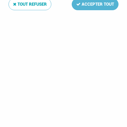
TOUT REFUSER
ACCEPTER TOUT
Paiement sécurisé
en ligne
Livraison en France
avec Colissimo et DPD
Soin apporté
à votre colis