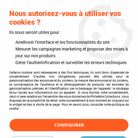
0
Nous autorisez-vous à utiliser vos
cookies ?
Ils nous seront utiles pour :
Accueil
>
Timbres
>
Timbres du monde
>
Thèmes
>
Personnalités
>
Martin Luther King
Améliorer l'interface et les fonctionnalités du site
Mesurer les campagnes marketing et proposer des mises à
Martin Luther King
jour sur nos produits
Gérer l'authentification et surveiller les erreurs techniques
Certains cookies sont nécessaires à des fins techniques, ils sont donc dispensés de
consentement. D'autres, non obligatoires, peuvent être utilisés pour la
personnalisation des annonces et du contenu, la mesure des annonces et du contenu,
TRIER & FILTRER
la connaissance de l'audience et le développement de produits, les données de
géolocalisation précises et l'identification par le balayage de l'appareil, le stockage
et/ou l'accès aux informations sur un appareil. Si vous donnez votre consentement,
celui-ci sera valable sur l’ensemble des sous-domaines de Philatélie Collections. Vous
disposez de la possibilité de retirer votre consentement à tout moment en cliquant sur
Aucune correspondance trouvée
le widget en bas à droite de la page. Pour en savoir plus, consulter notre politique de
cookie.
CONFIGURER