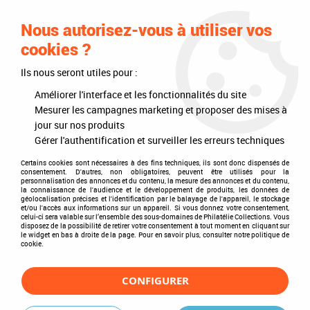
0
Nous autorisez-vous à utiliser vos
cookies ?
Ils nous seront utiles pour :
Accueil
>
Timbres
>
Timbres du monde
>
Thèmes
>
Divers
>
Jeux
>
Cartes à jouer
Améliorer l'interface et les fonctionnalités du site
Mesurer les campagnes marketing et proposer des mises à
Cartes à jouer
jour sur nos produits
Gérer l'authentification et surveiller les erreurs techniques
Certains cookies sont nécessaires à des fins techniques, ils sont donc dispensés de
consentement. D'autres, non obligatoires, peuvent être utilisés pour la
personnalisation des annonces et du contenu, la mesure des annonces et du contenu,
TRIER & FILTRER
la connaissance de l'audience et le développement de produits, les données de
géolocalisation précises et l'identification par le balayage de l'appareil, le stockage
et/ou l'accès aux informations sur un appareil. Si vous donnez votre consentement,
celui-ci sera valable sur l’ensemble des sous-domaines de Philatélie Collections. Vous
disposez de la possibilité de retirer votre consentement à tout moment en cliquant sur
1 article sur
1
le widget en bas à droite de la page. Pour en savoir plus, consulter notre politique de
cookie.
CONFIGURER