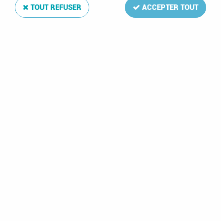
TOUT REFUSER
ACCEPTER TOUT
1993 - Guernesey
625-629 - Imprimerie
3,50 €
1 article sur
1