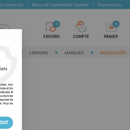
|
|
s contacter
Bons de commande courrier
Promotions
0
0
FAVORIS
COMPTE
PANIER
CTIONS
LIBRAIRIE
MARQUES
NOUVEAUTÉS
uits
utres, non
nces et du
récises et
vous donnez
isposez de
ge. Pour en
rouvée
TOUT