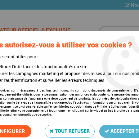
Nou
 autorisez-vous à utiliser vos cookies ?
ES DE CHAMPAGNE
CARTES POSTALES
MULTI-COLLE
s seront utiles pour :
iorer l'interface et les fonctionnalités du site
es
>
Saint Vincent et les Grenadines
urer les campagnes marketing et proposer des mises à jour sur nos prod
r l'authentification et surveiller les erreurs techniques
Saint Vincent et les Grenadines
cookies sont nécessaires à des fins techniques, ils sont donc dispensés de consentement. D'a
res, peuvent être utilisés pour la personnalisation des annonces et du contenu, la mesure des anno
la connaissance de l'audience et le développement de produits, les données de géolocalisation p
cation par le balayage de l'appareil, le stockage et/ou l'accès aux informations sur un appareil. Si 
sentement, celui-ci sera valable sur l’ensemble des sous-domaines de Philatélie Collections. Vous d
lité de retirer votre consentement à tout moment en cliquant sur le widget en bas à droite de la pa
s, consulter notre politique de cookie.
Aucune correspondance t
NFIGURER
TOUT REFUSER
ACCEPTER 