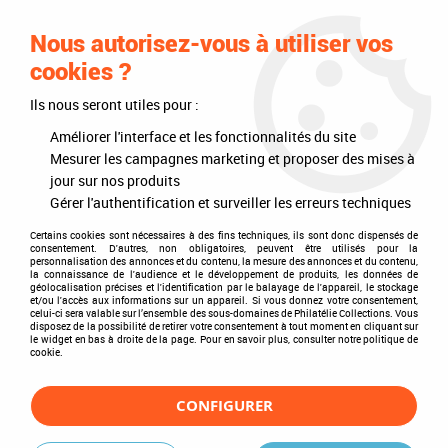
0
Nous autorisez-vous à utiliser vos
cookies ?
Ils nous seront utiles pour :
Accueil
>
Timbres
>
Timbres du monde
>
Pays
>
Amérique
>
Belize
Améliorer l'interface et les fonctionnalités du site
Belize
Mesurer les campagnes marketing et proposer des mises à
jour sur nos produits
Gérer l'authentification et surveiller les erreurs techniques
Certains cookies sont nécessaires à des fins techniques, ils sont donc dispensés de
consentement. D'autres, non obligatoires, peuvent être utilisés pour la
TRIER & FILTRER
personnalisation des annonces et du contenu, la mesure des annonces et du contenu,
la connaissance de l'audience et le développement de produits, les données de
géolocalisation précises et l'identification par le balayage de l'appareil, le stockage
et/ou l'accès aux informations sur un appareil. Si vous donnez votre consentement,
celui-ci sera valable sur l’ensemble des sous-domaines de Philatélie Collections. Vous
disposez de la possibilité de retirer votre consentement à tout moment en cliquant sur
1 article sur
1
le widget en bas à droite de la page. Pour en savoir plus, consulter notre politique de
cookie.
CONFIGURER