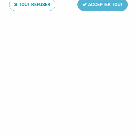
TOUT REFUSER
ACCEPTER TOUT
1995 - Belize Timbres
n° 1035/1038 - 50e
anniversaire de la fin
de la seconde guerre
mondiale
3,90 €
1 article sur
1