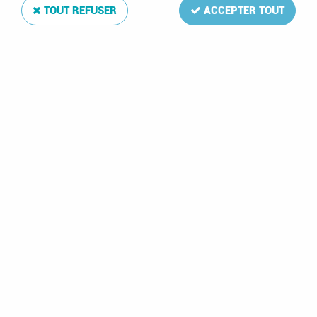
TOUT REFUSER
ACCEPTER TOUT
1976 - Etats Unis
1981 - Etats Unis
Enveloppe 1er jour n°
Timbres n°
1136/1139 -
1331/1338 -
Indépendance des
Conquêtes spatiales
Etats Unis
américaines
d'Amérique
3,90 €
2,00 €