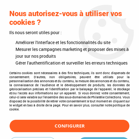
0
Nous autorisez-vous à utiliser vos
cookies ?
Ils nous seront utiles pour :
Accueil
>
Timbres
>
Timbres du monde
>
Pays
>
Amérique
>
Etats Unis
Améliorer l'interface et les fonctionnalités du site
Etats Unis
Mesurer les campagnes marketing et proposer des mises à
jour sur nos produits
Gérer l'authentification et surveiller les erreurs techniques
Certains cookies sont nécessaires à des fins techniques, ils sont donc dispensés de
consentement. D'autres, non obligatoires, peuvent être utilisés pour la
TRIER & FILTRER
personnalisation des annonces et du contenu, la mesure des annonces et du contenu,
la connaissance de l'audience et le développement de produits, les données de
géolocalisation précises et l'identification par le balayage de l'appareil, le stockage
et/ou l'accès aux informations sur un appareil. Si vous donnez votre consentement,
celui-ci sera valable sur l’ensemble des sous-domaines de Philatélie Collections. Vous
disposez de la possibilité de retirer votre consentement à tout moment en cliquant sur
7 articles sur
7
le widget en bas à droite de la page. Pour en savoir plus, consulter notre politique de
cookie.
CONFIGURER