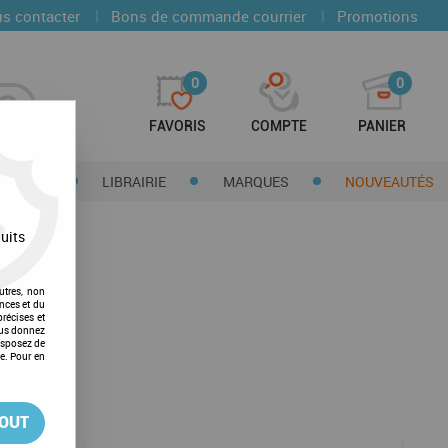
|
|
s contacter
Bons de commande courrier
Promotions
0
0
FAVORIS
COMPTE
PANIER
CTIONS
LIBRAIRIE
MARQUES
NOUVEAUTÉS
uits
utres, non
nces et du
récises et
vous donnez
isposez de
ge. Pour en
TOUT