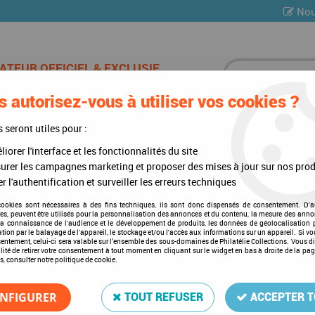
Nou
 autorisez-vous à utiliser vos cookies ?
ES DE CHAMPAGNE
CARTES POSTALES
MULTI-COLLE
s seront utiles pour :
iorer l'interface et les fonctionnalités du site
urer les campagnes marketing et proposer des mises à jour sur nos prod
r l'authentification et surveiller les erreurs techniques
Bolivie
cookies sont nécessaires à des fins techniques, ils sont donc dispensés de consentement. D'a
res, peuvent être utilisés pour la personnalisation des annonces et du contenu, la mesure des anno
la connaissance de l'audience et le développement de produits, les données de géolocalisation p
cation par le balayage de l'appareil, le stockage et/ou l'accès aux informations sur un appareil. Si 
sentement, celui-ci sera valable sur l’ensemble des sous-domaines de Philatélie Collections. Vous d
lité de retirer votre consentement à tout moment en cliquant sur le widget en bas à droite de la pa
s, consulter notre politique de cookie.
3 articles sur
3
NFIGURER
TOUT REFUSER
ACCEPTER 