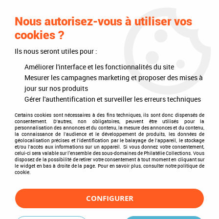
0
Nous autorisez-vous à utiliser vos
cookies ?
Ils nous seront utiles pour :
Accueil
>
Philatélie
>
Les autres marques
>
Safe
>
Feuilles neutres
>
Feuilles spéciales
Améliorer l'interface et les fonctionnalités du site
Mesurer les campagnes marketing et proposer des mises à
Feuilles spéciales
jour sur nos produits
Gérer l'authentification et surveiller les erreurs techniques
Certains cookies sont nécessaires à des fins techniques, ils sont donc dispensés de
consentement. D'autres, non obligatoires, peuvent être utilisés pour la
personnalisation des annonces et du contenu, la mesure des annonces et du contenu,
TRIER & FILTRER
la connaissance de l'audience et le développement de produits, les données de
géolocalisation précises et l'identification par le balayage de l'appareil, le stockage
et/ou l'accès aux informations sur un appareil. Si vous donnez votre consentement,
celui-ci sera valable sur l’ensemble des sous-domaines de Philatélie Collections. Vous
disposez de la possibilité de retirer votre consentement à tout moment en cliquant sur
8 articles sur
8
le widget en bas à droite de la page. Pour en savoir plus, consulter notre politique de
cookie.
CONFIGURER