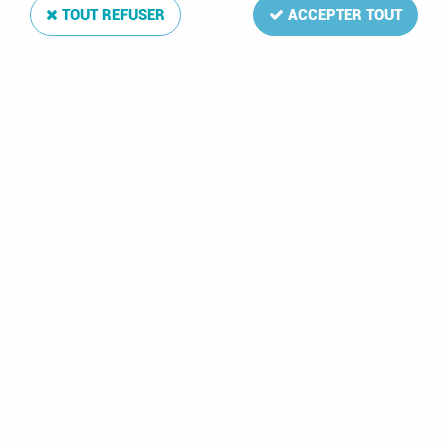
TOUT REFUSER
ACCEPTER TOUT
Feuilles neutres
Feuilles neutres
blanches quadrillées
blanches avec cadre
(x10) SAFE
noir (x10) SAFE
11,50 €
11,50 €