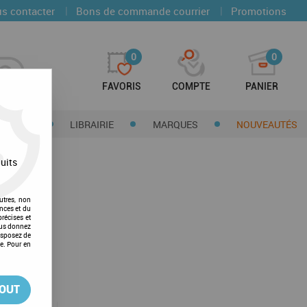
|
|
s contacter
Bons de commande courrier
Promotions
0
0
FAVORIS
COMPTE
PANIER
CTIONS
LIBRAIRIE
MARQUES
NOUVEAUTÉS
uits
utres, non
nces et du
récises et
vous donnez
isposez de
ge. Pour en
TOUT