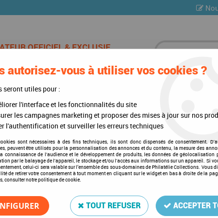
Nou
 autorisez-vous à utiliser vos cookies ?
ES DE CHAMPAGNE
CARTES POSTALES
MULTI-COLLE
s seront utiles pour :
iorer l'interface et les fonctionnalités du site
urer les campagnes marketing et proposer des mises à jour sur nos prod
r l'authentification et surveiller les erreurs techniques
Cérès
cookies sont nécessaires à des fins techniques, ils sont donc dispensés de consentement. D'a
res, peuvent être utilisés pour la personnalisation des annonces et du contenu, la mesure des anno
la connaissance de l'audience et le développement de produits, les données de géolocalisation p
cation par le balayage de l'appareil, le stockage et/ou l'accès aux informations sur un appareil. Si 
sentement, celui-ci sera valable sur l’ensemble des sous-domaines de Philatélie Collections. Vous d
lité de retirer votre consentement à tout moment en cliquant sur le widget en bas à droite de la pa
s, consulter notre politique de cookie.
2 articles sur
2
NFIGURER
TOUT REFUSER
ACCEPTER 