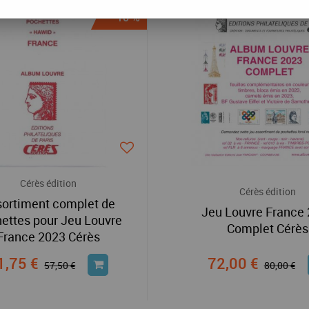
-10 %
Cérès édition
Cérès édition
ortiment complet de
Jeu Louvre France
ettes pour Jeu Louvre
Complet Cérès
France 2023 Cérès
1,75 €
72,00 €
57,50 €
80,00 €