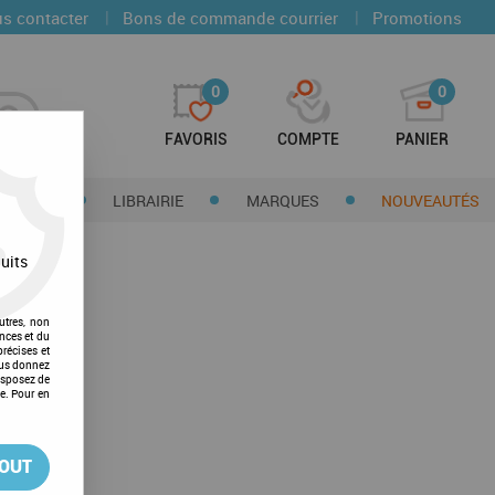
|
|
s contacter
Bons de commande courrier
Promotions
0
0
FAVORIS
COMPTE
PANIER
CTIONS
LIBRAIRIE
MARQUES
NOUVEAUTÉS
uits
utres, non
nces et du
récises et
vous donnez
isposez de
ge. Pour en
TOUT