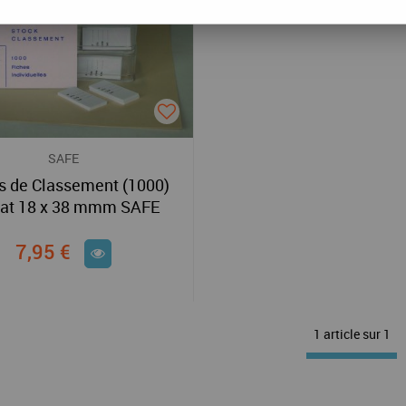
SAFE
s de Classement (1000)
at 18 x 38 mmm SAFE
7,95 €
1 article sur
1