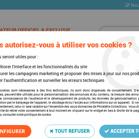
Nou
 autorisez-vous à utiliser vos cookies ?
ES DE CHAMPAGNE
CARTES POSTALES
MULTI-COLLE
s seront utiles pour :
iorer l'interface et les fonctionnalités du site
liques
urer les campagnes marketing et proposer des mises à jour sur nos prod
r l'authentification et surveiller les erreurs techniques
Accessoires philatéliques
cookies sont nécessaires à des fins techniques, ils sont donc dispensés de consentement. D'a
res, peuvent être utilisés pour la personnalisation des annonces et du contenu, la mesure des anno
la connaissance de l'audience et le développement de produits, les données de géolocalisation p
cation par le balayage de l'appareil, le stockage et/ou l'accès aux informations sur un appareil. Si 
sentement, celui-ci sera valable sur l’ensemble des sous-domaines de Philatélie Collections. Vous d
lité de retirer votre consentement à tout moment en cliquant sur le widget en bas à droite de la pa
s, consulter notre politique de cookie.
1 article sur
1
NFIGURER
TOUT REFUSER
ACCEPTER 