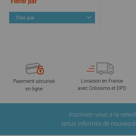
Filtrer par
Trier par
Paiement sécurisé
Livraison en France
avec Colissimo et DPD
en ligne
Inscrivez-vous à la newsl
tenus informés de nouveaut