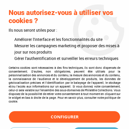
0
Nous autorisez-vous à utiliser vos
cookies ?
Ils nous seront utiles pour :
Accueil
>
Philatélie
>
Les articles DAVO
>
DAVO Luxe (avec pochettes)
>
Mises à jour annuelles
>
Mises à jour 2016
>
Finlande 2016 Feuilles
Améliorer l'interface et les fonctionnalités du site
Annuelles Luxe pour Timbres DAVO
Mesurer les campagnes marketing et proposer des mises à
jour sur nos produits
Gérer l'authentification et surveiller les erreurs techniques
Certains cookies sont nécessaires à des fins techniques, ils sont donc dispensés de
consentement. D'autres, non obligatoires, peuvent être utilisés pour la
personnalisation des annonces et du contenu, la mesure des annonces et du contenu,
la connaissance de l'audience et le développement de produits, les données de
géolocalisation précises et l'identification par le balayage de l'appareil, le stockage
et/ou l'accès aux informations sur un appareil. Si vous donnez votre consentement,
celui-ci sera valable sur l’ensemble des sous-domaines de Philatélie Collections. Vous
disposez de la possibilité de retirer votre consentement à tout moment en cliquant sur
le widget en bas à droite de la page. Pour en savoir plus, consulter notre politique de
cookie.
CONFIGURER