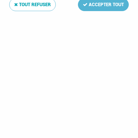
TOUT REFUSER
ACCEPTER TOUT
Finlande 2016 Feuilles Annuelles Luxe pour Timbres
DAVO
Soyez le premier à donner votre avis !