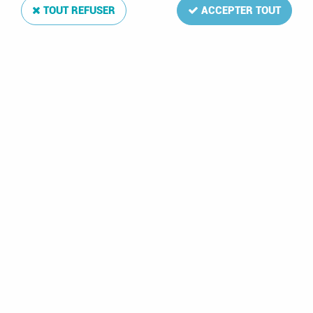
TOUT REFUSER
ACCEPTER TOUT
Reliure Luxe Grande-Bretagne II
Soyez le premier à donner votre avis !
74
,
00
€
TTC
Réf. :
DA4242
Reliure simili-cuir ouatinée aux armes du pays
Reliure Luxe Grande-Bretagne II