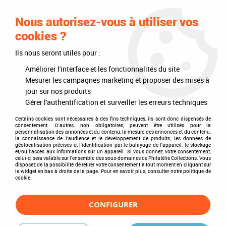
0
Nous autorisez-vous à utiliser vos
cookies ?
Ils nous seront utiles pour :
Accueil
>
Philatélie
>
Les articles DAVO
>
DAVO Luxe (avec pochettes)
>
Reliures
>
Reliure Luxe Grande-Bretagne II
Améliorer l'interface et les fonctionnalités du site
Mesurer les campagnes marketing et proposer des mises à
jour sur nos produits
Gérer l'authentification et surveiller les erreurs techniques
Certains cookies sont nécessaires à des fins techniques, ils sont donc dispensés de
consentement. D'autres, non obligatoires, peuvent être utilisés pour la
personnalisation des annonces et du contenu, la mesure des annonces et du contenu,
la connaissance de l'audience et le développement de produits, les données de
géolocalisation précises et l'identification par le balayage de l'appareil, le stockage
et/ou l'accès aux informations sur un appareil. Si vous donnez votre consentement,
celui-ci sera valable sur l’ensemble des sous-domaines de Philatélie Collections. Vous
disposez de la possibilité de retirer votre consentement à tout moment en cliquant sur
le widget en bas à droite de la page. Pour en savoir plus, consulter notre politique de
cookie.
CONFIGURER