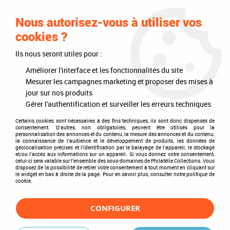
0
Nous autorisez-vous à utiliser vos
cookies ?
Ils nous seront utiles pour :
Accueil
>
Philatélie
>
Les articles DAVO
>
DAVO Luxe (avec pochettes)
>
Reliures
>
Reliure Luxe Grande-Bretagne I
Améliorer l'interface et les fonctionnalités du site
Mesurer les campagnes marketing et proposer des mises à
jour sur nos produits
Gérer l'authentification et surveiller les erreurs techniques
Certains cookies sont nécessaires à des fins techniques, ils sont donc dispensés de
consentement. D'autres, non obligatoires, peuvent être utilisés pour la
personnalisation des annonces et du contenu, la mesure des annonces et du contenu,
la connaissance de l'audience et le développement de produits, les données de
géolocalisation précises et l'identification par le balayage de l'appareil, le stockage
et/ou l'accès aux informations sur un appareil. Si vous donnez votre consentement,
celui-ci sera valable sur l’ensemble des sous-domaines de Philatélie Collections. Vous
disposez de la possibilité de retirer votre consentement à tout moment en cliquant sur
le widget en bas à droite de la page. Pour en savoir plus, consulter notre politique de
cookie.
CONFIGURER