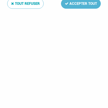
TOUT REFUSER
ACCEPTER TOUT
Reliure Luxe Grande-Bretagne I
Soyez le premier à donner votre avis !
74
,
00
€
TTC
Réf. :
DA4241
Reliure simili-cuir ouatinée aux armes du pays
Reliure Luxe Grande-Bretagne I