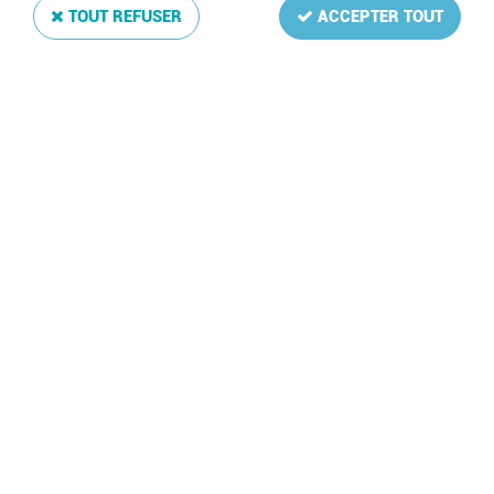
TOUT REFUSER
ACCEPTER TOUT
Jeu Luxe Finlande 2004
Soyez le premier à donner votre avis !
32
,
50
€
TTC
Réf. :
DA3554-04
La mise à jour Luxe 2004 de votre album de timbres Finlande
comprend: