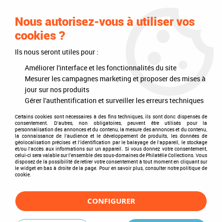
0
Nous autorisez-vous à utiliser vos
cookies ?
Ils nous seront utiles pour :
Accueil
>
Philatélie
>
Les articles DAVO
>
DAVO Luxe (avec pochettes)
>
Mises à jour annuelles
>
Jeu Luxe Finlande 2004
Améliorer l'interface et les fonctionnalités du site
Mesurer les campagnes marketing et proposer des mises à
jour sur nos produits
Gérer l'authentification et surveiller les erreurs techniques
Certains cookies sont nécessaires à des fins techniques, ils sont donc dispensés de
consentement. D'autres, non obligatoires, peuvent être utilisés pour la
personnalisation des annonces et du contenu, la mesure des annonces et du contenu,
la connaissance de l'audience et le développement de produits, les données de
géolocalisation précises et l'identification par le balayage de l'appareil, le stockage
et/ou l'accès aux informations sur un appareil. Si vous donnez votre consentement,
celui-ci sera valable sur l’ensemble des sous-domaines de Philatélie Collections. Vous
disposez de la possibilité de retirer votre consentement à tout moment en cliquant sur
le widget en bas à droite de la page. Pour en savoir plus, consulter notre politique de
cookie.
CONFIGURER