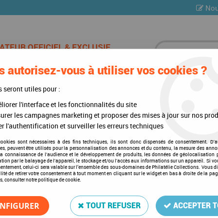
Nou
 autorisez-vous à utiliser vos cookies ?
ES DE CHAMPAGNE
CARTES POSTALES
MULTI-COLLE
s seront utiles pour :
iorer l'interface et les fonctionnalités du site
)
>
Mises à jour annuelles
>
Mises à jour 2016
>
Suède 2016 Feuilles Ann
urer les campagnes marketing et proposer des mises à jour sur nos prod
r l'authentification et surveiller les erreurs techniques
cookies sont nécessaires à des fins techniques, ils sont donc dispensés de consentement. D'a
res, peuvent être utilisés pour la personnalisation des annonces et du contenu, la mesure des anno
Suède 2016 Feuilles Annuel
la connaissance de l'audience et le développement de produits, les données de géolocalisation p
cation par le balayage de l'appareil, le stockage et/ou l'accès aux informations sur un appareil. Si 
Soyez le premier à donner votre a
sentement, celui-ci sera valable sur l’ensemble des sous-domaines de Philatélie Collections. Vous d
lité de retirer votre consentement à tout moment en cliquant sur le widget en bas à droite de la pa
s, consulter notre politique de cookie.
34
,
75
€
TTC
NFIGURER
TOUT REFUSER
ACCEPTER 
Réf. :
DA9656