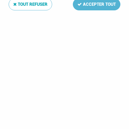
TOUT REFUSER
ACCEPTER TOUT
1986 - Saint-Marin
1131/1132 - Passage
de la comète de
Halley
2,55 €
1 article sur
1