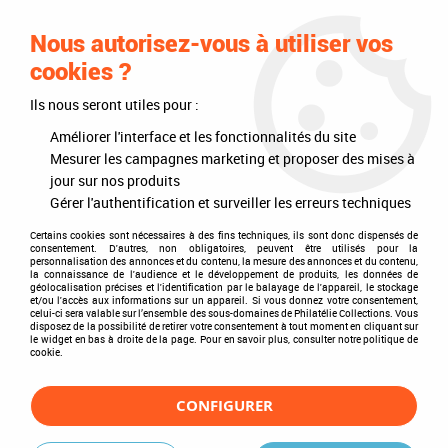
0
Nous autorisez-vous à utiliser vos
cookies ?
Ils nous seront utiles pour :
Accueil
>
Timbres
>
Timbres du monde
>
Thèmes
>
Espace
>
Sondes spatiales
>
Sonde "Giotto"
Améliorer l'interface et les fonctionnalités du site
Mesurer les campagnes marketing et proposer des mises à
Sonde "Giotto"
jour sur nos produits
Gérer l'authentification et surveiller les erreurs techniques
Certains cookies sont nécessaires à des fins techniques, ils sont donc dispensés de
consentement. D'autres, non obligatoires, peuvent être utilisés pour la
personnalisation des annonces et du contenu, la mesure des annonces et du contenu,
TRIER & FILTRER
la connaissance de l'audience et le développement de produits, les données de
géolocalisation précises et l'identification par le balayage de l'appareil, le stockage
et/ou l'accès aux informations sur un appareil. Si vous donnez votre consentement,
celui-ci sera valable sur l’ensemble des sous-domaines de Philatélie Collections. Vous
disposez de la possibilité de retirer votre consentement à tout moment en cliquant sur
1 article sur
1
le widget en bas à droite de la page. Pour en savoir plus, consulter notre politique de
cookie.
CONFIGURER