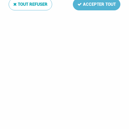
TOUT REFUSER
ACCEPTER TOUT
1972 - Mali timbre
poste-aérienne n°
156 - Espace - Apollo
XVI
3,30 €
1 article sur
1