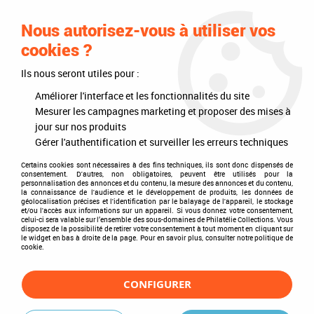
0
Nous autorisez-vous à utiliser vos
cookies ?
Ils nous seront utiles pour :
Accueil
>
Timbres
>
Timbres du monde
>
Thèmes
>
Espace
>
Capsules spatiales
>
Apollo (U.S.A.)
>
Apollo 16
Améliorer l'interface et les fonctionnalités du site
Mesurer les campagnes marketing et proposer des mises à
Apollo 16
jour sur nos produits
Gérer l'authentification et surveiller les erreurs techniques
Certains cookies sont nécessaires à des fins techniques, ils sont donc dispensés de
consentement. D'autres, non obligatoires, peuvent être utilisés pour la
personnalisation des annonces et du contenu, la mesure des annonces et du contenu,
TRIER & FILTRER
la connaissance de l'audience et le développement de produits, les données de
géolocalisation précises et l'identification par le balayage de l'appareil, le stockage
et/ou l'accès aux informations sur un appareil. Si vous donnez votre consentement,
celui-ci sera valable sur l’ensemble des sous-domaines de Philatélie Collections. Vous
disposez de la possibilité de retirer votre consentement à tout moment en cliquant sur
1 article sur
1
le widget en bas à droite de la page. Pour en savoir plus, consulter notre politique de
cookie.
CONFIGURER