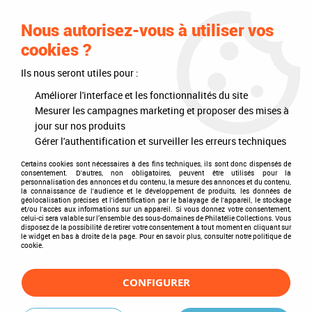
0
Nous autorisez-vous à utiliser vos
cookies ?
Ils nous seront utiles pour :
Accueil
>
Timbres
>
Timbres du monde
>
Pays
>
Afrique
>
Liberia
Améliorer l'interface et les fonctionnalités du site
Liberia
Mesurer les campagnes marketing et proposer des mises à
jour sur nos produits
Gérer l'authentification et surveiller les erreurs techniques
Certains cookies sont nécessaires à des fins techniques, ils sont donc dispensés de
consentement. D'autres, non obligatoires, peuvent être utilisés pour la
TRIER & FILTRER
personnalisation des annonces et du contenu, la mesure des annonces et du contenu,
la connaissance de l'audience et le développement de produits, les données de
géolocalisation précises et l'identification par le balayage de l'appareil, le stockage
et/ou l'accès aux informations sur un appareil. Si vous donnez votre consentement,
celui-ci sera valable sur l’ensemble des sous-domaines de Philatélie Collections. Vous
disposez de la possibilité de retirer votre consentement à tout moment en cliquant sur
9 articles sur
9
le widget en bas à droite de la page. Pour en savoir plus, consulter notre politique de
cookie.
CONFIGURER