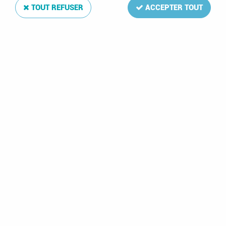
TOUT REFUSER
ACCEPTER TOUT
1979 - Lybie n°
1979 - Lybie n°
759/763 - Année
835/839 - Année
Internationale de
Internationale de
l'Enfant (1)
l'Enfant (2)
1,50 €
1,50 €