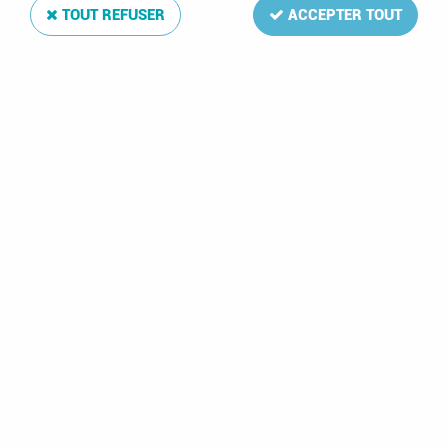
TOUT REFUSER
ACCEPTER TOUT
1990 - Botswana
1979 - Botswana
Bloc n° 23 -
Timbres n° 389/390 -
Coutumes
Année Internationale
vestimentaires
de l'Enfant
5,40 €
0,60 €