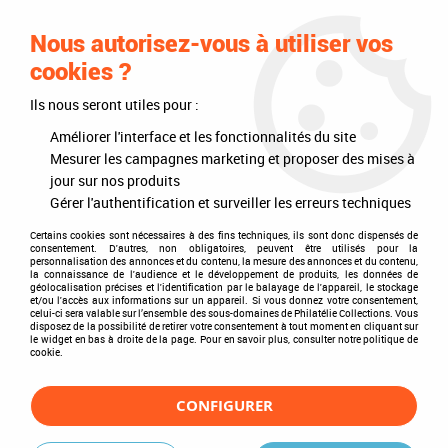
0
Nous autorisez-vous à utiliser vos
cookies ?
Ils nous seront utiles pour :
Accueil
>
Timbres
>
Timbres du monde
>
Pays
>
Afrique
>
Botswana
Améliorer l'interface et les fonctionnalités du site
Botswana
Mesurer les campagnes marketing et proposer des mises à
jour sur nos produits
Gérer l'authentification et surveiller les erreurs techniques
Certains cookies sont nécessaires à des fins techniques, ils sont donc dispensés de
consentement. D'autres, non obligatoires, peuvent être utilisés pour la
TRIER & FILTRER
personnalisation des annonces et du contenu, la mesure des annonces et du contenu,
la connaissance de l'audience et le développement de produits, les données de
géolocalisation précises et l'identification par le balayage de l'appareil, le stockage
et/ou l'accès aux informations sur un appareil. Si vous donnez votre consentement,
celui-ci sera valable sur l’ensemble des sous-domaines de Philatélie Collections. Vous
disposez de la possibilité de retirer votre consentement à tout moment en cliquant sur
3 articles sur
3
le widget en bas à droite de la page. Pour en savoir plus, consulter notre politique de
cookie.
CONFIGURER