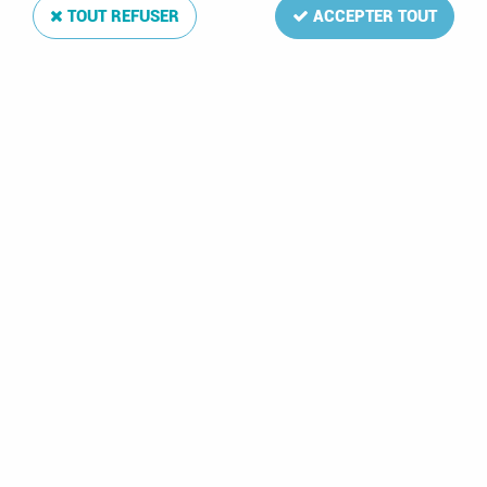
TOUT REFUSER
ACCEPTER TOUT
1998 - France
Feuillet Footix
2025 - France Timbre
Adhésif n° 17A -
adhésif n° 2535A -
Coupe du monde de
Mesange bleue
football France '98
(Papier dos blanc)
NOUVEAU
- 14.50 €
7,50 €
3,00 €
22,00 €