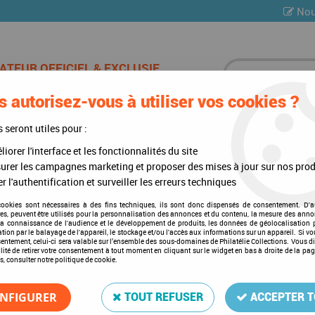
Nou
 autorisez-vous à utiliser vos cookies ?
ES DE CHAMPAGNE
CARTES POSTALES
MULTI-COLLE
s seront utiles pour :
iorer l'interface et les fonctionnalités du site
urer les campagnes marketing et proposer des mises à jour sur nos prod
r l'authentification et surveiller les erreurs techniques
Affiches
cookies sont nécessaires à des fins techniques, ils sont donc dispensés de consentement. D'a
res, peuvent être utilisés pour la personnalisation des annonces et du contenu, la mesure des anno
la connaissance de l'audience et le développement de produits, les données de géolocalisation p
cation par le balayage de l'appareil, le stockage et/ou l'accès aux informations sur un appareil. Si 
sentement, celui-ci sera valable sur l’ensemble des sous-domaines de Philatélie Collections. Vous d
lité de retirer votre consentement à tout moment en cliquant sur le widget en bas à droite de la pa
s, consulter notre politique de cookie.
11 articles sur
11
NFIGURER
TOUT REFUSER
ACCEPTER 