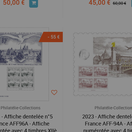
50,00 €
45,00 €
60,00 €
- 55 €
Philatélie-Collections
Philatélie-Collectio
 - Affiche dentelée n°5
2023 - Affiche dente
nce AFF96A - Affiche
France AFF-94A - Af
tée avec 4 timbres XIIè
numérotée avec 4 t