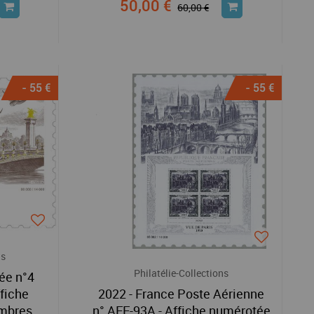
50,00 €
60,00 €
- 55 €
- 55 €
ns
Philatélie-Collections
lée n°4
fiche
2022 - France Poste Aérienne
imbres
n° AFF-93A - Affiche numérotée