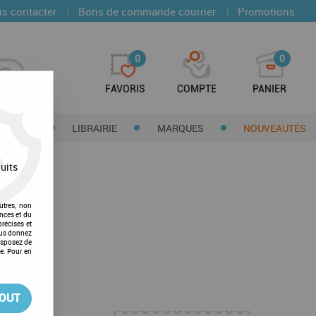
|
|
s contacter
Bons de commande courrier
Promotions
0
0
FAVORIS
COMPTE
PANIER
CTIONS
LIBRAIRIE
MARQUES
NOUVEAUTÉS
uits
utres, non
nces et du
récises et
vous donnez
isposez de
ge. Pour en
TOUT