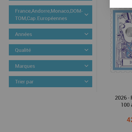
France,Andorre,Monaco,DOM-
TOM,Cap.Européennes
Années
Qualité
Marques
Trier par
2026 - 
100 
4