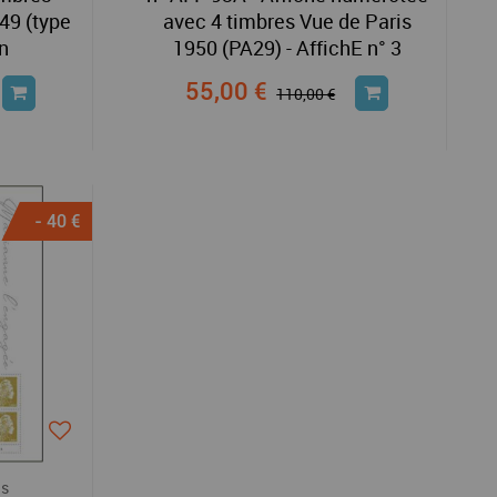
949 (type
avec 4 timbres Vue de Paris
n
1950 (PA29) - AffichE n° 3
55,00 €
110,00 €
- 40 €
ns