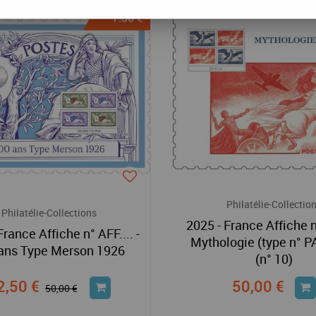
- 7.50 €
Philatélie-Collectio
Philatélie-Collections
2025 - France Affiche 
France Affiche n° AFF.... -
Mythologie (type n° P
ans Type Merson 1926
(n° 10)
2,50 €
50,00 €
50,00 €