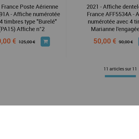
- France Poste Aérienne
2021 - Affiche dente
91A - Affiche numérotée
France AFF5534A - A
4 timbres type "Burelé"
numérotée avec 4 t
(PA15) Affiche n°2
Marianne l'engagée
,00 €
50,00 €
125,00 €
90,00 €
11 articles sur
11
Soin apporté
Satisfait ou remboursé