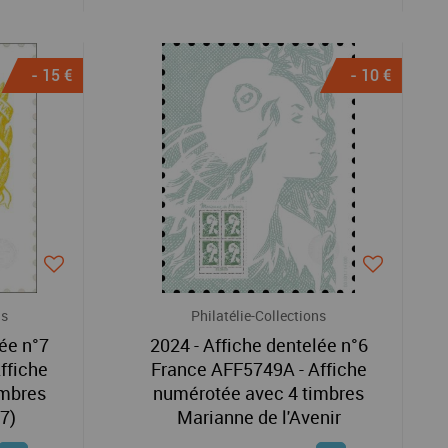
- 15 €
- 10 €
ns
Philatélie-Collections
lée n°7
2024 - Affiche dentelée n°6
ffiche
France AFF5749A - Affiche
imbres
numérotée avec 4 timbres
7)
Marianne de l'Avenir