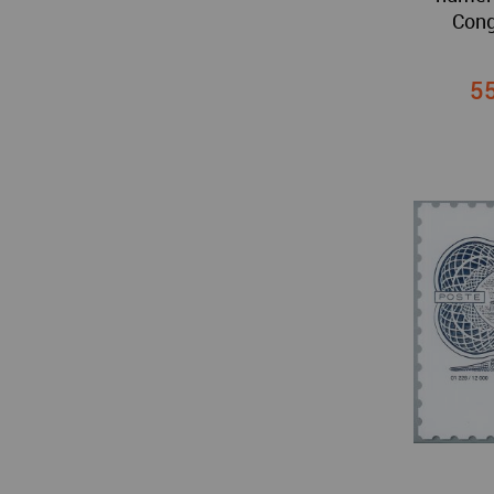
Cong
55