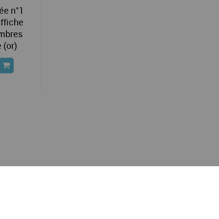
lée n°1
ffiche
imbres
 (or)
Service client
Programme