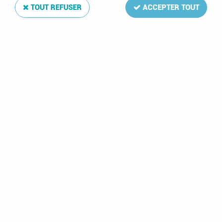
TOUT REFUSER
ACCEPTER TOUT
2024 - Andorre
2024 - Andorre
Français n° 906 -
Français n° 910 -
Patrimoine
Carme Travesset
gastronomique
(1925-2022)
2,60 €
2,60 €