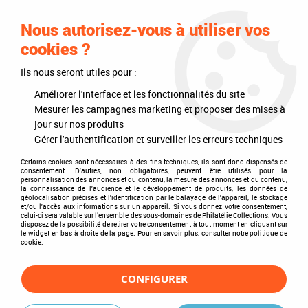
0
Nous autorisez-vous à utiliser vos
cookies ?
Ils nous seront utiles pour :
Accueil
>
Timbres
>
Andorre, Monaco, DOM-TOM
>
Andorre France
>
Poste (Timbres)
Améliorer l'interface et les fonctionnalités du site
Mesurer les campagnes marketing et proposer des mises à
Poste (Timbres)
jour sur nos produits
Gérer l'authentification et surveiller les erreurs techniques
Certains cookies sont nécessaires à des fins techniques, ils sont donc dispensés de
consentement. D'autres, non obligatoires, peuvent être utilisés pour la
personnalisation des annonces et du contenu, la mesure des annonces et du contenu,
TRIER & FILTRER
la connaissance de l'audience et le développement de produits, les données de
géolocalisation précises et l'identification par le balayage de l'appareil, le stockage
et/ou l'accès aux informations sur un appareil. Si vous donnez votre consentement,
celui-ci sera valable sur l’ensemble des sous-domaines de Philatélie Collections. Vous
disposez de la possibilité de retirer votre consentement à tout moment en cliquant sur
22 articles sur
615
le widget en bas à droite de la page. Pour en savoir plus, consulter notre politique de
cookie.
CONFIGURER