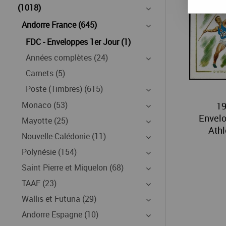
(1018)
Andorre France (645)
FDC - Enveloppes 1er Jour (1)
Années complètes (24)
Carnets (5)
Poste (Timbres) (615)
Monaco (53)
19
Envelo
Mayotte (25)
Athl
Nouvelle-Calédonie (11)
Polynésie (154)
Saint Pierre et Miquelon (68)
TAAF (23)
Wallis et Futuna (29)
Andorre Espagne (10)