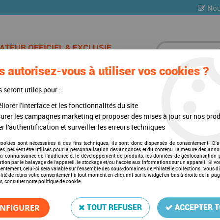
Nou
 autorisez-vous à utiliser vos cookies ?
ES DE CHAMPAGNE
CARTES POSTALES
MULTI-COLLE
s seront utiles pour :
iorer l'interface et les fonctionnalités du site
DC - Enveloppes 1er Jour
urer les campagnes marketing et proposer des mises à jour sur nos prod
r l'authentification et surveiller les erreurs techniques
FDC - Enveloppes 1er Jour
cookies sont nécessaires à des fins techniques, ils sont donc dispensés de consentement. D'a
res, peuvent être utilisés pour la personnalisation des annonces et du contenu, la mesure des anno
la connaissance de l'audience et le développement de produits, les données de géolocalisation p
cation par le balayage de l'appareil, le stockage et/ou l'accès aux informations sur un appareil. Si 
sentement, celui-ci sera valable sur l’ensemble des sous-domaines de Philatélie Collections. Vous d
lité de retirer votre consentement à tout moment en cliquant sur le widget en bas à droite de la pa
s, consulter notre politique de cookie.
1 article sur
1
NFIGURER
TOUT REFUSER
ACCEPTER 