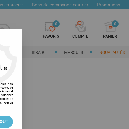
|
|
s contacter
Bons de commande courrier
Promotions
0
0
FAVORIS
COMPTE
PANIER
CTIONS
LIBRAIRIE
MARQUES
NOUVEAUTÉS
uits
utres, non
nces et du
récises et
vous donnez
isposez de
ge. Pour en
TOUT