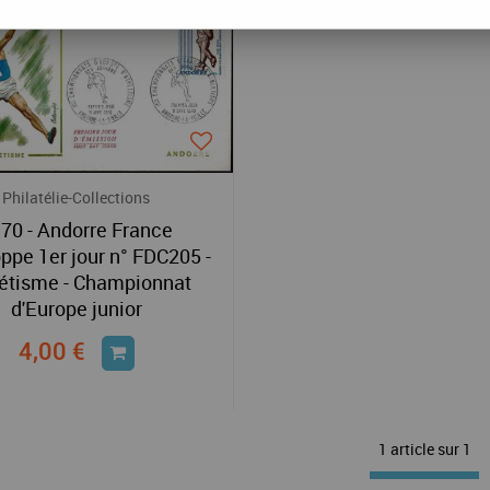
Philatélie-Collections
70 - Andorre France
ppe 1er jour n° FDC205 -
étisme - Championnat
d'Europe junior
4,00 €
1 article sur
1