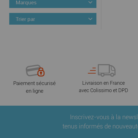
Marques
Trier par
Paiement sécurisé
Livraison en France
avec Colissimo et DPD
en ligne
Inscrivez-vous à la newsl
tenus informés de nouveaut