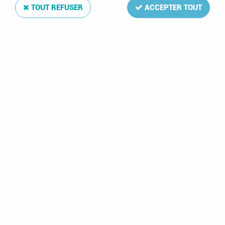
TOUT REFUSER
ACCEPTER TOUT
Texte Regular DDR III 1975-1979
Soyez le premier à donner votre avis !
84
,
00
€
TTC
Réf. :
DA3168
45 feuilles: 112-143,B29-41
Texte Regular DDR III 1975-1979