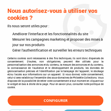
0
Nous autorisez-vous à utiliser vos
cookies ?
Ils nous seront utiles pour :
Accueil
>
Philatélie
>
Intérieurs d'albums
>
Texte Regular DDR III 1975-
1979
Améliorer l'interface et les fonctionnalités du site
Mesurer les campagnes marketing et proposer des mises à
jour sur nos produits
Gérer l'authentification et surveiller les erreurs techniques
Certains cookies sont nécessaires à des fins techniques, ils sont donc dispensés de
consentement. D'autres, non obligatoires, peuvent être utilisés pour la
personnalisation des annonces et du contenu, la mesure des annonces et du contenu,
la connaissance de l'audience et le développement de produits, les données de
géolocalisation précises et l'identification par le balayage de l'appareil, le stockage
et/ou l'accès aux informations sur un appareil. Si vous donnez votre consentement,
celui-ci sera valable sur l’ensemble des sous-domaines de Philatélie Collections. Vous
disposez de la possibilité de retirer votre consentement à tout moment en cliquant sur
le widget en bas à droite de la page. Pour en savoir plus, consulter notre politique de
cookie.
CONFIGURER