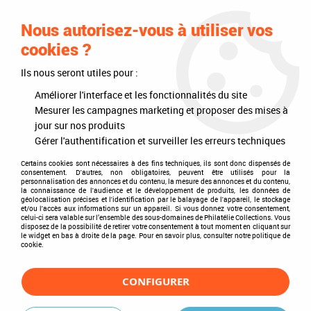
0
Nous autorisez-vous à utiliser vos
cookies ?
Ils nous seront utiles pour :
Accueil
>
Philatélie
>
Intérieurs d'albums
>
Texte Regular Allemagne
1872-1945
Améliorer l'interface et les fonctionnalités du site
Mesurer les campagnes marketing et proposer des mises à
jour sur nos produits
Gérer l'authentification et surveiller les erreurs techniques
Certains cookies sont nécessaires à des fins techniques, ils sont donc dispensés de
consentement. D'autres, non obligatoires, peuvent être utilisés pour la
personnalisation des annonces et du contenu, la mesure des annonces et du contenu,
la connaissance de l'audience et le développement de produits, les données de
géolocalisation précises et l'identification par le balayage de l'appareil, le stockage
et/ou l'accès aux informations sur un appareil. Si vous donnez votre consentement,
celui-ci sera valable sur l’ensemble des sous-domaines de Philatélie Collections. Vous
disposez de la possibilité de retirer votre consentement à tout moment en cliquant sur
le widget en bas à droite de la page. Pour en savoir plus, consulter notre politique de
cookie.
CONFIGURER