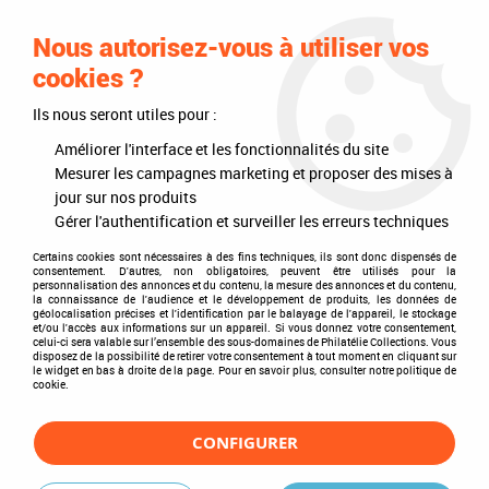
0
Nous autorisez-vous à utiliser vos
cookies ?
Ils nous seront utiles pour :
Accueil
>
Philatélie
>
Les articles DAVO
>
DAVO Luxe (avec pochettes)
>
Reliures
>
Reliure Luxe Grèce V
Améliorer l'interface et les fonctionnalités du site
Mesurer les campagnes marketing et proposer des mises à
jour sur nos produits
Gérer l'authentification et surveiller les erreurs techniques
Certains cookies sont nécessaires à des fins techniques, ils sont donc dispensés de
consentement. D'autres, non obligatoires, peuvent être utilisés pour la
personnalisation des annonces et du contenu, la mesure des annonces et du contenu,
la connaissance de l'audience et le développement de produits, les données de
géolocalisation précises et l'identification par le balayage de l'appareil, le stockage
et/ou l'accès aux informations sur un appareil. Si vous donnez votre consentement,
celui-ci sera valable sur l’ensemble des sous-domaines de Philatélie Collections. Vous
disposez de la possibilité de retirer votre consentement à tout moment en cliquant sur
le widget en bas à droite de la page. Pour en savoir plus, consulter notre politique de
cookie.
CONFIGURER