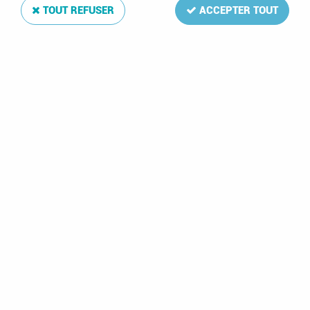
TOUT REFUSER
ACCEPTER TOUT
Reliure Luxe Grèce V
Soyez le premier à donner votre avis !
74
,
00
€
TTC
Réf. :
DA5245
Reliure simili-cuir ouatinée aux armes du pays
Reliure Luxe Grèce V