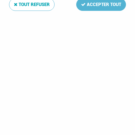
TOUT REFUSER
ACCEPTER TOUT
Reliure Luxe Grèce VI
Soyez le premier à donner votre avis !
74
,
00
€
TTC
Réf. :
DA15241
Reliure simili-cuir ouatinée aux armes du pays
Reliure Luxe Grèce VI