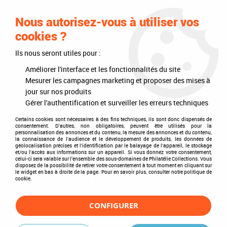
0
Nous autorisez-vous à utiliser vos
cookies ?
Ils nous seront utiles pour :
Accueil
>
Philatélie
>
Les articles DAVO
>
DAVO Luxe (avec pochettes)
>
Reliures
>
Reliure Luxe Grèce VI
Améliorer l'interface et les fonctionnalités du site
Mesurer les campagnes marketing et proposer des mises à
jour sur nos produits
Gérer l'authentification et surveiller les erreurs techniques
Certains cookies sont nécessaires à des fins techniques, ils sont donc dispensés de
consentement. D'autres, non obligatoires, peuvent être utilisés pour la
personnalisation des annonces et du contenu, la mesure des annonces et du contenu,
la connaissance de l'audience et le développement de produits, les données de
géolocalisation précises et l'identification par le balayage de l'appareil, le stockage
et/ou l'accès aux informations sur un appareil. Si vous donnez votre consentement,
celui-ci sera valable sur l’ensemble des sous-domaines de Philatélie Collections. Vous
disposez de la possibilité de retirer votre consentement à tout moment en cliquant sur
le widget en bas à droite de la page. Pour en savoir plus, consulter notre politique de
cookie.
CONFIGURER