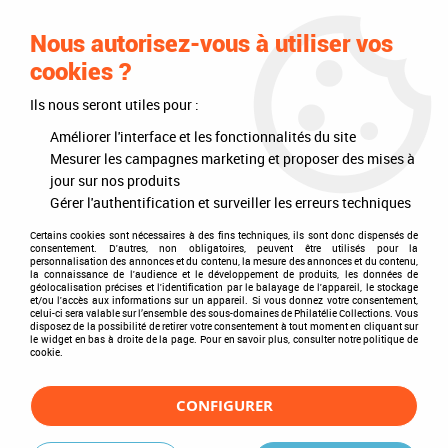
0
Nous autorisez-vous à utiliser vos
cookies ?
Ils nous seront utiles pour :
Accueil
>
Philatélie
>
Les articles DAVO
>
DAVO Luxe (avec pochettes)
>
Mises à jour annuelles
>
Jeu Luxe Féroe Carnets 2003
Améliorer l'interface et les fonctionnalités du site
Mesurer les campagnes marketing et proposer des mises à
jour sur nos produits
Gérer l'authentification et surveiller les erreurs techniques
Certains cookies sont nécessaires à des fins techniques, ils sont donc dispensés de
consentement. D'autres, non obligatoires, peuvent être utilisés pour la
personnalisation des annonces et du contenu, la mesure des annonces et du contenu,
la connaissance de l'audience et le développement de produits, les données de
géolocalisation précises et l'identification par le balayage de l'appareil, le stockage
et/ou l'accès aux informations sur un appareil. Si vous donnez votre consentement,
celui-ci sera valable sur l’ensemble des sous-domaines de Philatélie Collections. Vous
disposez de la possibilité de retirer votre consentement à tout moment en cliquant sur
le widget en bas à droite de la page. Pour en savoir plus, consulter notre politique de
cookie.
CONFIGURER