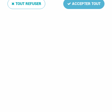
TOUT REFUSER
ACCEPTER TOUT
Jeu Luxe Féroe Carnets 2003
Soyez le premier à donner votre avis !
4
,
25
€
TTC
Réf. :
39346 DA_FEC+03
La mise à jour Luxe 2003 de votre album de timbres Féroe Carnets
comprend: