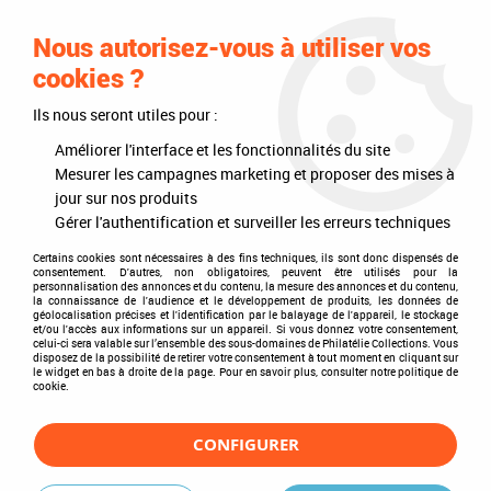
0
Nous autorisez-vous à utiliser vos
cookies ?
Ils nous seront utiles pour :
Accueil
>
Philatélie
>
Les articles DAVO
>
DAVO Luxe (avec pochettes)
>
Mises à jour annuelles
>
Jeu Luxe Féroe Carnets 2006
Améliorer l'interface et les fonctionnalités du site
Mesurer les campagnes marketing et proposer des mises à
jour sur nos produits
Gérer l'authentification et surveiller les erreurs techniques
Certains cookies sont nécessaires à des fins techniques, ils sont donc dispensés de
consentement. D'autres, non obligatoires, peuvent être utilisés pour la
personnalisation des annonces et du contenu, la mesure des annonces et du contenu,
la connaissance de l'audience et le développement de produits, les données de
géolocalisation précises et l'identification par le balayage de l'appareil, le stockage
et/ou l'accès aux informations sur un appareil. Si vous donnez votre consentement,
celui-ci sera valable sur l’ensemble des sous-domaines de Philatélie Collections. Vous
disposez de la possibilité de retirer votre consentement à tout moment en cliquant sur
le widget en bas à droite de la page. Pour en savoir plus, consulter notre politique de
cookie.
CONFIGURER