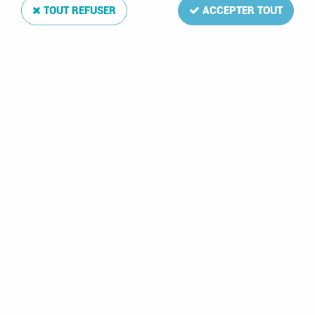
TOUT REFUSER
ACCEPTER TOUT
Jeu Luxe Féroe Carnets 2006
Soyez le premier à donner votre avis !
6
,
50
€
TTC
Réf. :
DA13456
La mise à jour Luxe 2006 de votre album de timbres Féroe Carnets
2006 comprend: