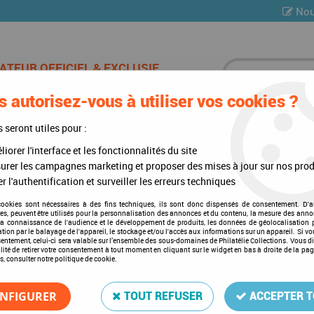
Nou
 autorisez-vous à utiliser vos cookies ?
ES DE CHAMPAGNE
CARTES POSTALES
MULTI-COLLE
s seront utiles pour :
iorer l'interface et les fonctionnalités du site
à jour annuelles
urer les campagnes marketing et proposer des mises à jour sur nos prod
r l'authentification et surveiller les erreurs techniques
Mises à jour annuelles
cookies sont nécessaires à des fins techniques, ils sont donc dispensés de consentement. D'a
res, peuvent être utilisés pour la personnalisation des annonces et du contenu, la mesure des anno
la connaissance de l'audience et le développement de produits, les données de géolocalisation p
cation par le balayage de l'appareil, le stockage et/ou l'accès aux informations sur un appareil. Si 
sentement, celui-ci sera valable sur l’ensemble des sous-domaines de Philatélie Collections. Vous d
lité de retirer votre consentement à tout moment en cliquant sur le widget en bas à droite de la pa
s, consulter notre politique de cookie.
1 article sur
1
NFIGURER
TOUT REFUSER
ACCEPTER 