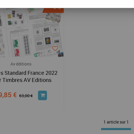
-5 %
Av éditions
es Standard France 2022
r Timbres AV Editions
9,85 €
63,00 €
1 article sur
1