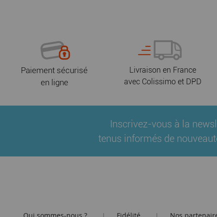
Paiement sécurisé
Livraison en France
avec Colissimo et DPD
en ligne
Inscrivez-vous à la newsl
tenus informés de nouveaut
Qui sommes-nous ?
Fidélité
Nos partenair
|
|