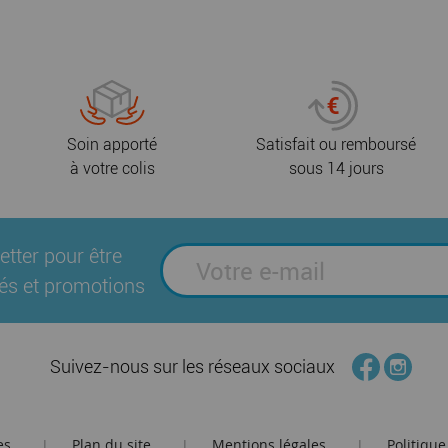
Soin apporté
Satisfait ou remboursé
à votre colis
sous 14 jours
etter pour être
és et promotions
Suivez-nous sur les réseaux sociaux
es
Plan du site
Mentions légales
Politique
|
|
|