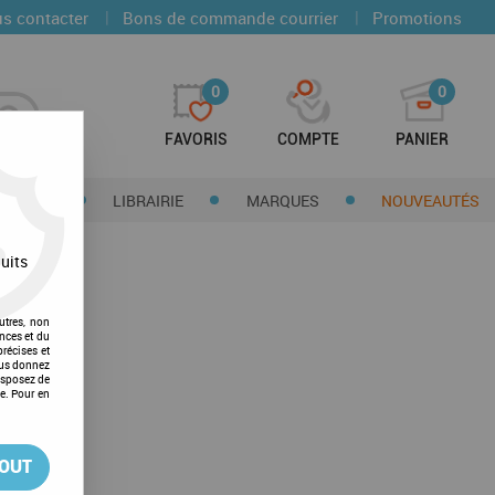
|
|
s contacter
Bons de commande courrier
Promotions
0
0
FAVORIS
COMPTE
PANIER
CTIONS
LIBRAIRIE
MARQUES
NOUVEAUTÉS
uits
utres, non
nces et du
récises et
vous donnez
isposez de
ge. Pour en
TOUT